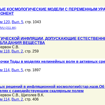
ЫЕ КОСМОЛОГИЧЕСКИЕ МОДЕЛИ С ПЕРЕМЕННЫМ УР
ПОНЕНТ
м 120
,
Вып. 5
, стр. 1043
JVU (211.4K)
ГИЧЕСКОЙ ИНФЛЯЦИИ, ДОПУСКАЮЩИЕ ЕСТЕСТВЕН
ОБЛАДАНИЯ ВЕЩЕСТВА
ервон С.В.
м 118
,
Вып. 2
, стр. 259
чки Тоды в моделях нелинейных волн в активных ср
м 114
,
Вып. 5
, стр. 1897
ых решений в инфляционной космологии(стар.назв.Об
делях с самодействующим скалярным полем
ервон С.В.
,
Щиголев В.К.
м 114
,
Вып. 2
, стр. 406