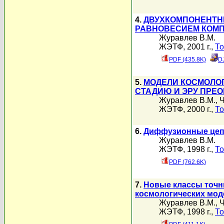
4.
ДВУХКОМПОНЕНТН
РАВНОВЕСИЕМ КОМ
Журавлев В.М.
ЖЭТФ, 2001 г.,
То
PDF (435.8K)
D
5.
МОДЕЛИ КОСМОЛО
СТАДИЮ И ЭРУ ПРЕ
Журавлев В.М.
,
Ч
ЖЭТФ, 2000 г.,
То
6.
Диффузионные цепо
Журавлев В.М.
ЖЭТФ, 1998 г.,
То
PDF (762.6K)
7.
Новые классы точн
космологических мо
Журавлев В.М.
,
Ч
ЖЭТФ, 1998 г.,
То