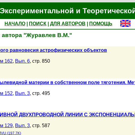
Экспериментальной и Теоретическо
НАЧАЛО
|
ПОИСК
|
ДЛЯ АВТОРОВ
|
ПОМОЩЬ
 автора "Журавлев В.М."
ого равновесия астрофизических объектов
м 162
,
Вып. 6
, стр. 850
ылевидной материи в собственном поле тяготения. Ме
м 152
,
Вып. 3
, стр. 495
ТИВНОЙ ДВУХПРОВОДНОЙ ЛИНИИ С ЭКСПОНЕНЦИАЛЬ
м 129
,
Вып. 3
, стр. 587
JVU (197.7K)