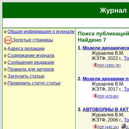
Журнал 
Общая информация о журнале
Поиск публикаций
Найдено 7
Золотые страницы
1.
Модели динамическ
Адреса редакции
Журавлев В.М.
Содержание журнала
ЖЭТФ, 2022 г.,
То
Сообщения редакции
PDF (1955.7K)
Правила для авторов
Загрузить статью
2.
Модели динамики п
Проверить статус статьи
Журавлев В.М.
ЖЭТФ, 2017 г.,
То
PDF (470.6K)
3.
АВТОВОЛНЫ В АК
Журавлев В.М.
ЖЭТФ, 2006 г.,
То
PDF (440.1K)
D