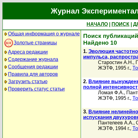
Журнал Экспериментал
НАЧАЛО
|
ПОИСК
|
Д
Общая информация о журнале
Поиск публикаций
Найдено 10
Золотые страницы
1.
Эволюция частотно
Адреса редакции
импульса, распростр
Содержание журнала
Старостин А.Н.
,
Сообщения редакции
ЖЭТФ, 1995 г.,
То
Правила для авторов
Загрузить статью
2.
Влияние вынужденн
полной интенсивност
Проверить статус статьи
Ломая Ф.А.
,
Пант
ЖЭТФ, 1995 г.,
То
3.
Влияние нелинейно
испускания двухуров
Пантелеев А.А.
,
ЖЭТФ, 1994 г.,
То