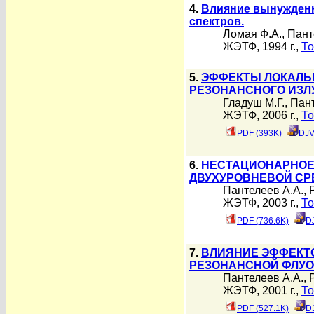
4.
Влияние вынужденн
спектров.
Ломая Ф.А.
,
Пант
ЖЭТФ, 1994 г.,
То
5.
ЭФФЕКТЫ ЛОКАЛЬ
РЕЗОНАНСНОГО ИЗЛ
Гладуш М.Г.
,
Пант
ЖЭТФ, 2006 г.,
То
PDF (393K)
DJV
6.
НЕСТАЦИОНАРНОЕ
ДВУХУРОВНЕВОЙ СР
Пантелеев А.А.
,
ЖЭТФ, 2003 г.,
То
PDF (736.6K)
D
7.
ВЛИЯНИЕ ЭФФЕКТ
РЕЗОНАНСНОЙ ФЛУО
Пантелеев А.А.
,
ЖЭТФ, 2001 г.,
То
PDF (527.1K)
D