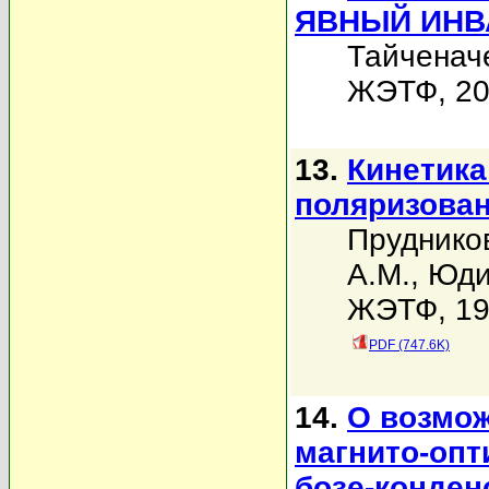
ЯВНЫЙ ИНВ
Тайченач
ЖЭТФ, 200
13.
Кинетика
поляризован
Пруднико
А.М.
,
Юди
ЖЭТФ, 199
PDF (747.6K)
14.
О возмо
магнито-опт
бозе-конден