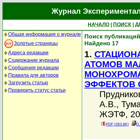
Журнал Экспериментал
НАЧАЛО
|
ПОИСК
|
Д
Общая информация о журнале
Поиск публикаций
Найдено 17
Золотые страницы
1.
СТАЦИОН
Адреса редакции
Содержание журнала
АТОМОВ МА
Сообщения редакции
МОНОХРОМА
Правила для авторов
ЭФФЕКТОВ 
Загрузить статью
Проверить статус статьи
Пруднико
А.В.
,
Тума
ЖЭТФ, 201
PDF (283.8K)
D