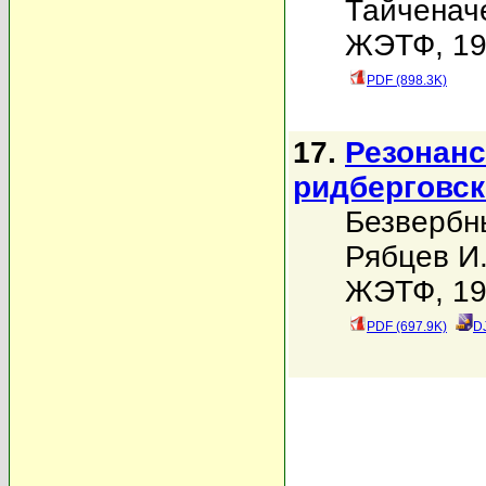
Тайченач
ЖЭТФ, 199
PDF (898.3K)
17.
Резонанс
ридберговск
Безвербн
Рябцев И
ЖЭТФ, 199
PDF (697.9K)
D