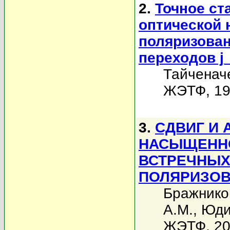
2.
Точное ст
оптической 
поляризова
переходов j_g
Тайченач
ЖЭТФ, 199
3.
СДВИГ И
НАСЫЩЕННО
ВСТРЕЧНЫХ
ПОЛЯРИЗОВ
Бражнико
А.М.
,
Юди
ЖЭТФ, 200