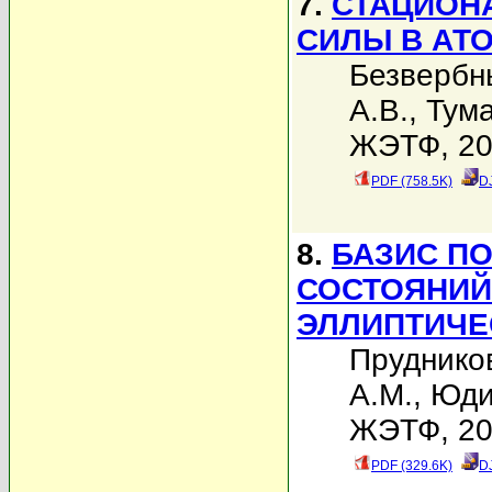
7.
СТАЦИОН
СИЛЫ В АТ
Безвербн
А.В.
,
Тума
ЖЭТФ, 200
PDF (758.5K)
D
8.
БАЗИС П
СОСТОЯНИЙ
ЭЛЛИПТИЧЕ
Пруднико
А.М.
,
Юди
ЖЭТФ, 200
PDF (329.6K)
D