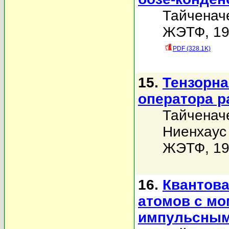
Тайченач
ЖЭТФ, 199
PDF (328.1K)
15.
Тензорна
оператора р
Тайченач
Ниенхаус 
ЖЭТФ, 199
16.
Квантова
атомов с мом
импульсным