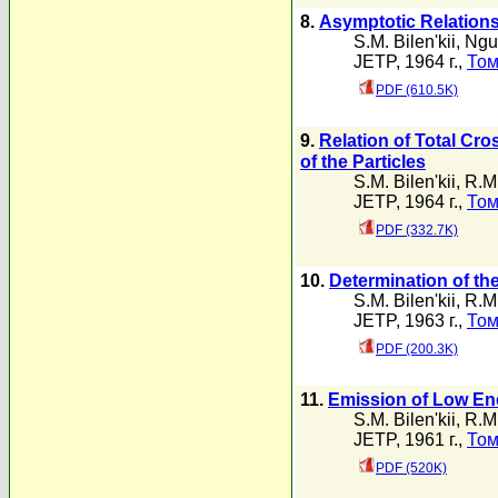
8.
Asymptotic Relations
S.M. Bilen'kii
,
Ngu
JETP, 1964 г.,
Том
PDF (610.5K)
9.
Relation of Total Cro
of the Particles
S.M. Bilen'kii
,
R.M
JETP, 1964 г.,
Том
PDF (332.7K)
10.
Determination of th
S.M. Bilen'kii
,
R.M
JETP, 1963 г.,
Том
PDF (200.3K)
11.
Emission of Low Ene
S.M. Bilen'kii
,
R.M
JETP, 1961 г.,
Том
PDF (520K)