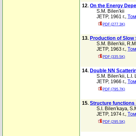
12.
On the Energy Depen
S.M. Bilen'kii
JETP, 1961 г.,
Том
PDF (277.3K)
13.
Production of Slow
S.M. Bilen'kii
,
R.M
JETP, 1963 г.,
Том
PDF (335.5K)
14.
Double NN Scatterin
S.M. Bilen'kii
,
L.I.
JETP, 1966 г.,
Том
PDF (795.7K)
15.
Structure functions 
S.I. Bilen'kaya
,
S.M
JETP, 1974 г.,
Том
PDF (295.5K)