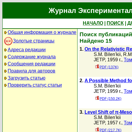
Журнал Экспериментал
НАЧАЛО
|
ПОИСК
|
Д
Общая информация о журнале
Поиск публикаций а
Найдено 15
Золотые страницы
1.
On the Relativistic 
Адреса редакции
S.M. Bilen'kii
,
R.M
Содержание журнала
JETP, 1959 г.,
Том
Сообщения редакции
PDF (137K)
Правила для авторов
Загрузить статью
2.
A Possible Method for
Проверить статус статьи
S.M. Bilen'kii
JETP, 1959 г.,
Том
PDF (150.2K)
3.
Level Shift of π-Mes
S.M. Bilen'kii
JETP, 1957 г.,
Том
PDF (217.7K)