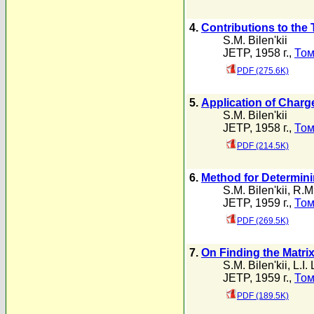
4.
Contributions to the
S.M. Bilen'kii
JETP, 1958 г.,
Том
PDF (275.6K)
5.
Application of Charg
S.M. Bilen'kii
JETP, 1958 г.,
Том
PDF (214.5K)
6.
Method for Determini
S.M. Bilen'kii
,
R.M
JETP, 1959 г.,
Том
PDF (269.5K)
7.
On Finding the Matrix
S.M. Bilen'kii
,
L.I.
JETP, 1959 г.,
Том
PDF (189.5K)