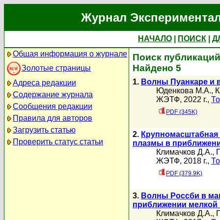
Журнал Экспериментал
НАЧАЛО
|
ПОИСК
|
Д
Общая информация о журнале
Поиск публикаций
Найдено 5
Золотые страницы
1.
Волны Пуанкаре и 
Адреса редакции
Юденкова М.А.
,
К
Содержание журнала
ЖЭТФ, 2022 г.,
То
Сообщения редакции
PDF (345K)
Правила для авторов
Загрузить статью
2.
Крупномасштабная 
Проверить статус статьи
плазмы в приближен
Климачков Д.А.
,
ЖЭТФ, 2018 г.,
То
PDF (379.9K)
3.
Волны Россби в ма
приближении мелкой
Климачков Д.А.
,