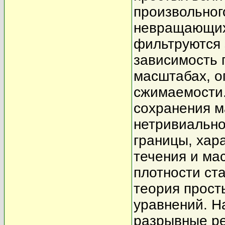
произвольног
невращающихс
фильтруются 
зависимость 
масштабах, 
сжимаемости.
сохранения м
нетривиальн
границы, хар
течения и ма
плотности ст
теория прост
уравнений. Н
разрывные р