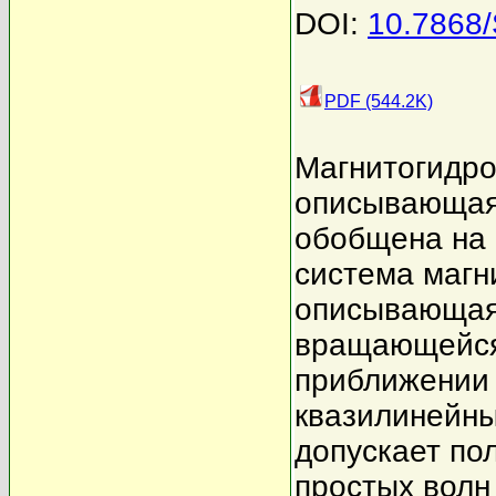
DOI:
10.7868
PDF (544.2K)
Магнитогидро
описывающая
обобщена на 
система магн
описывающая 
вращающейся 
приближении 
квазилинейны
допускает по
простых волн