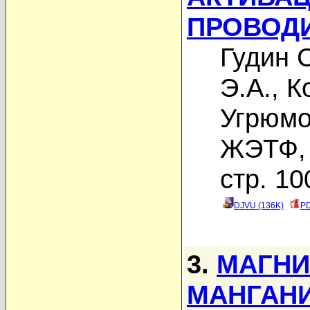
ПРОВОД
Гудин С
Э.А.
,
К
Угрюмо
ЖЭТФ, 
стр. 10
DJVU (136K)
PD
3.
МАГНИ
МАНГАНИ