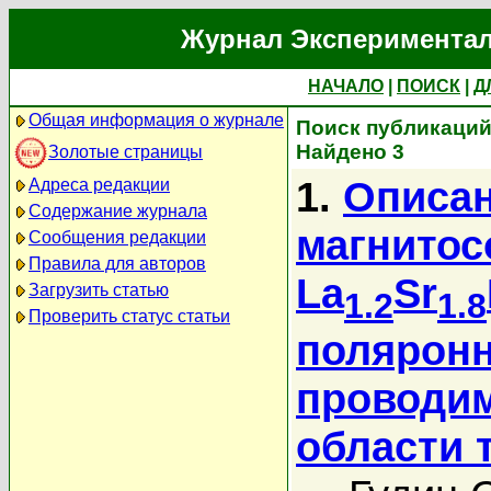
Журнал Экспериментал
НАЧАЛО
|
ПОИСК
|
Д
Общая информация о журнале
Поиск публикаций 
Найдено 3
Золотые страницы
1.
Описан
Адреса редакции
Содержание журнала
магнитос
Сообщения редакции
Правила для авторов
La
Sr
Загрузить статью
1.2
1.8
Проверить статус статьи
поляронн
проводим
области 