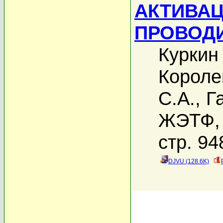
АКТИВА
ПРОВОД
Куркин
Короле
С.А.
,
Г
ЖЭТФ, 
стр. 94
DJVU (128.6K)