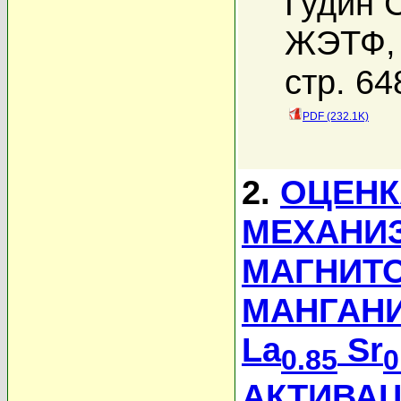
Гудин С
ЖЭТФ, 
стр. 64
PDF (232.1K)
2.
ОЦЕНК
МЕХАНИ
МАГНИТ
МАНГАНИ
La
Sr
0.85
0
АКТИВА