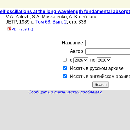
elf-oscillations at the long-wavelength fundamental absorpt
V.A. Zalozh
,
S.A. Moskalenko
,
A. Kh. Rotaru
JETP, 1989 г.,
Том 68
,
Вып. 2
, стр. 338
PDF (289.1K)
Название
Автор
с
по
Искать в русском архиве
Искать в английском архив
Сообщить о технических проблемах