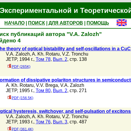
Экспериментальной и Теоретическо
НАЧАЛО
|
ПОИСК
|
ДЛЯ АВТОРОВ
|
ПОМОЩЬ
иск публикаций автора "V.A. Zalozh"
йдено 4
he theory of optical bistability and self-oscillations in a CuC
V.A. Zalozh
,
A. Kh. Rotaru
,
V.Z. Tronchu
JETP, 1994 г.,
Том 78
,
Вып. 2
, стр. 138
PDF (265K)
ormation of dissipative polariton structures in semiconduc
A. Kh. Rotaru
,
V.V. Brega
,
V.A. Zalozh
JETP, 1995 г.,
Том 80
,
Вып. 2
, стр. 271
PDF (156.5K)
ptical hysteresis, switchover, and self-pulsation of excito
V.A. Zalozh
,
A. Kh. Rotaru
,
V.Z. Tronchu
JETP, 1993 г.,
Том 76
,
Вып. 3
, стр. 487
PDF (361.4K)