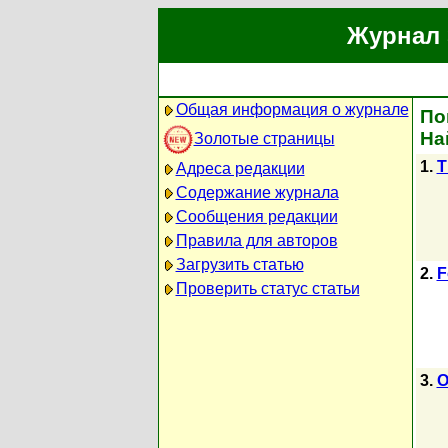
Журнал 
Общая информация о журнале
По
На
Золотые страницы
1.
T
Адреса редакции
Содержание журнала
Сообщения редакции
Правила для авторов
Загрузить статью
2.
F
Проверить статус статьи
3.
O