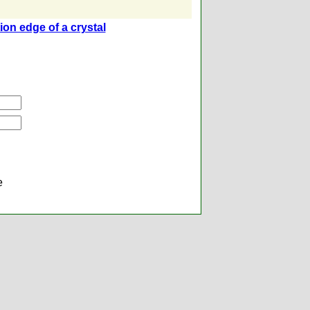
ion edge of a crystal
е