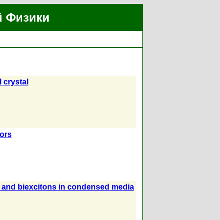
й Физики
l crystal
tors
ns and biexcitons in condensed media