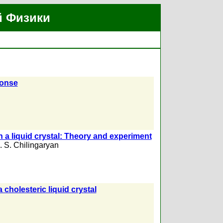
й Физики
ponse
n a liquid crystal: Theory and experiment
. S. Chilingaryan
holesteric liquid crystal