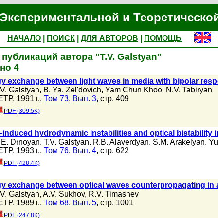
Экспериментальной и Теоретическо
НАЧАЛО
|
ПОИСК
|
ДЛЯ АВТОРОВ
|
ПОМОЩЬ
публикаций автора "T.V. Galstyan"
но 4
y exchange between light waves in media with bipolar res
.V. Galstyan
,
B. Ya. Zel'dovich
,
Yam Chun Khoo
,
N.V. Tabiryan
ETP, 1991 г.,
Том 73
,
Вып. 3
, стр. 409
PDF (309.5K)
-induced hydrodynamic instabilities and optical bistability i
.E. Drnoyan
,
T.V. Galstyan
,
R.B. Alaverdyan
,
S.M. Arakelyan
,
Yu
ETP, 1993 г.,
Том 76
,
Вып. 4
, стр. 622
PDF (428.4K)
y exchange between optical waves counterpropagating in a c
.V. Galstyan
,
A.V. Sukhov
,
R.V. Timashev
ETP, 1989 г.,
Том 68
,
Вып. 5
, стр. 1001
PDF (247.8K)