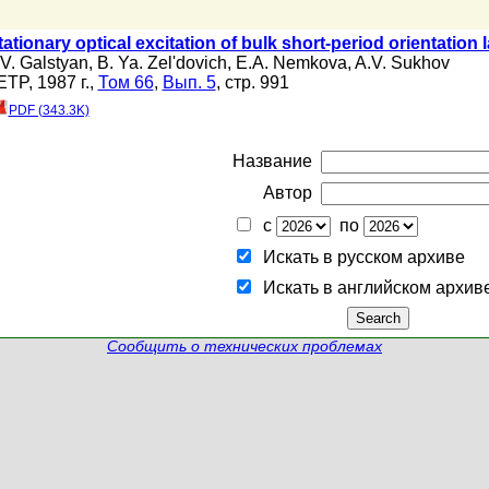
ationary optical excitation of bulk short-period orientation l
.V. Galstyan
,
B. Ya. Zel'dovich
,
E.A. Nemkova
,
A.V. Sukhov
ETP, 1987 г.,
Том 66
,
Вып. 5
, стр. 991
PDF (343.3K)
Название
Автор
с
по
Искать в русском архиве
Искать в английском архив
Сообщить о технических проблемах