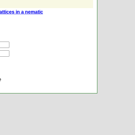
attices in a nematic
е