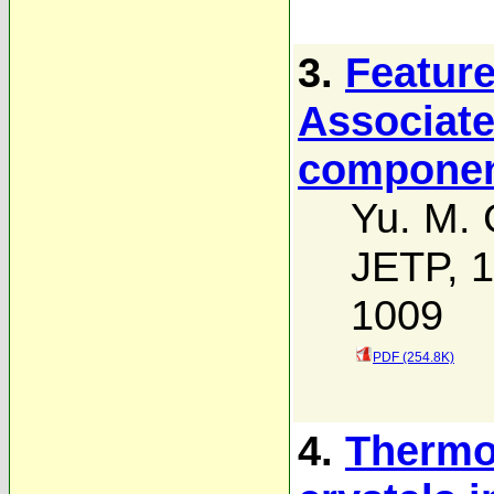
3.
Feature
Associate
componen
Yu. M.
JETP, 1
1009
PDF (254.8K)
4.
Thermo