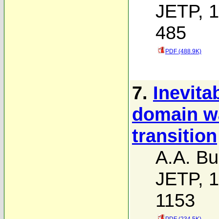
JETP, 1
485
PDF (488.9K)
7.
Inevita
domain wa
transition
A.A. Bu
JETP, 1
1153