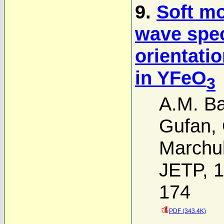
9.
Soft mo
wave spec
orientati
in YFeO
3
A.M. B
Gufan
,
Marchu
JETP, 1
174
PDF (343.4K)