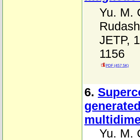
Yu. M.
Rudash
JETP, 1
1156
PDF (457.5K)
6.
Superc
generated
multidime
Yu. M.