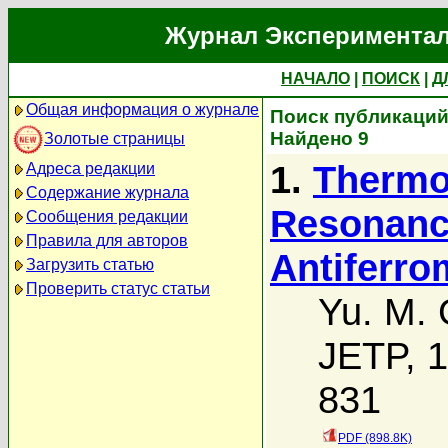
Журнал Экспериментал
НАЧАЛО
|
ПОИСК
|
Д
Общая информация о журнале
Поиск публикаций 
Найдено 9
Золотые страницы
1.
Thermo
Адреса редакции
Содержание журнала
Resonanc
Сообщения редакции
Правила для авторов
Antiferr
Загрузить статью
Проверить статус статьи
Yu. M.
JETP, 1
831
PDF (898.8K)