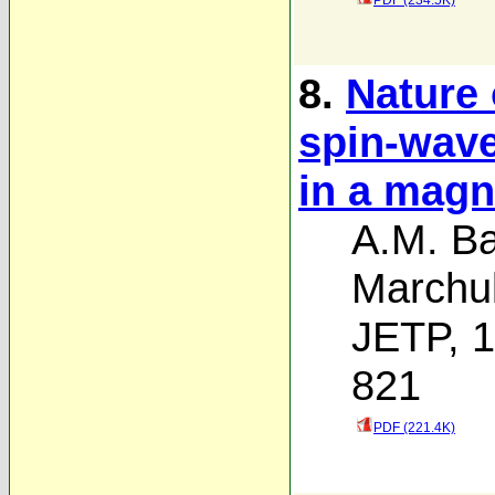
PDF (234.5K)
8.
Nature 
spin-wave
in a magne
A.M. B
Marchu
JETP, 1
821
PDF (221.4K)