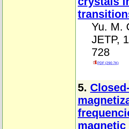
crystals 
transitio
Yu. M.
JETP, 1
728
PDF (290.7K)
5.
Closed-
magnetiza
frequenci
magnetic 