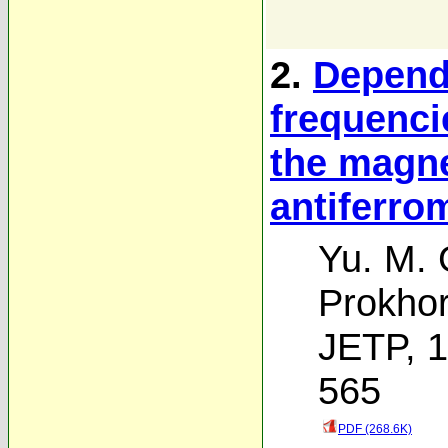
2.
Depend
frequenci
the magne
antiferro
Yu. M.
Prokho
JETP, 1
565
PDF (268.6K)