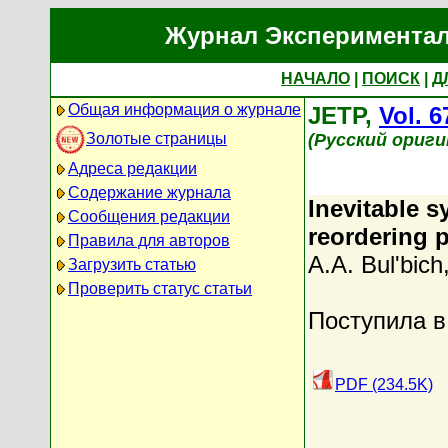
Журнал Экспериментал
НАЧАЛО
|
ПОИСК
|
Д
Общая информация о журнале
JETP,
Vol. 6
Золотые страницы
(Русский ориг
Адреса редакции
Содержание журнала
Inevitable 
Сообщения редакции
reordering p
Правила для авторов
A.A. Bul'bich
Загрузить статью
Проверить статус статьи
Поступила в
PDF (234.5K)