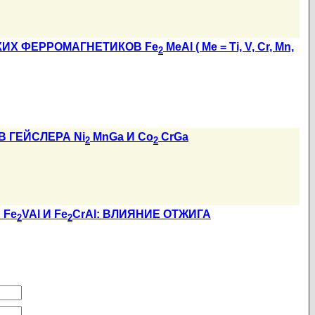
ИХ ФЕРРОМАГНЕТИКОВ Fe
MeAl ( Me = Ti, V, Cr, Mn,
2
 ГЕЙСЛЕРА Ni
MnGa И Co
CrGa
2
2
 Fe
VAl И Fe
CrAl: ВЛИЯНИЕ ОТЖИГА
2
2