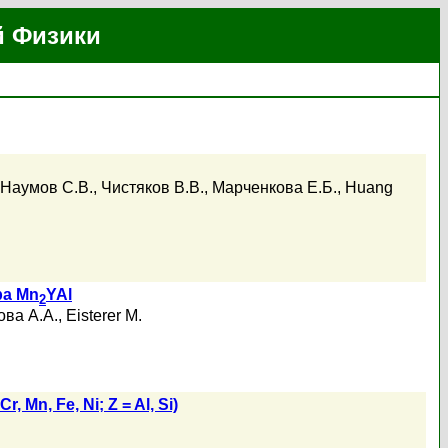
й Физики
Наумов С.В.
,
Чистяков В.В.
,
Марченкова Е.Б.
,
Huang
ра Mn
YAl
2
ва А.А.
,
Eisterer M.
Cr, Mn, Fe, Ni; Z = Al, Si)