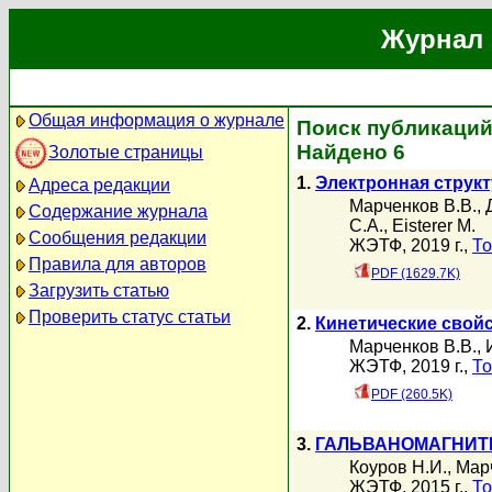
Журнал 
Общая информация о журнале
Поиск публикаций
Найдено 6
Золотые страницы
1.
Электронная структ
Адреса редакции
Марченков В.В.
,
Содержание журнала
C.A.
,
Eisterer M.
Сообщения редакции
ЖЭТФ, 2019 г.,
То
Правила для авторов
PDF (1629.7K)
Загрузить статью
Проверить статус статьи
2.
Кинетические свойс
Марченков В.В.
,
ЖЭТФ, 2019 г.,
То
PDF (260.5K)
3.
ГАЛЬВАНОМАГНИТ
Коуров Н.И.
,
Мар
ЖЭТФ, 2015 г.,
То