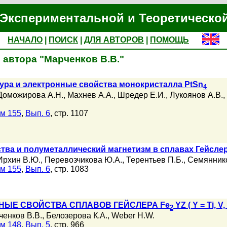
Экспериментальной и Теоретическо
НАЧАЛО
|
ПОИСК
|
ДЛЯ АВТОРОВ
|
ПОМОЩЬ
 автора "Марченков В.В."
ура и электронные свойства монокристалла PtSn
4
Доможирова А.Н.
,
Махнев А.А.
,
Шредер Е.И.
,
Лукоянов А.В.
,
м 155
,
Вып. 6
, стр. 1107
тва и полуметаллический магнетизм в сплавах Гейсле
Ирхин В.Ю.
,
Перевозчикова Ю.А.
,
Терентьев П.Б.
,
Семяннико
м 155
,
Вып. 6
, стр. 1083
НЫЕ СВОЙСТВА СПЛАВОВ ГЕЙСЛЕРА Fe
YZ ( Y = Ti, V, 
2
ченков В.В.
,
Белозерова К.А.
,
Weber H.W.
м 148
,
Вып. 5
, стр. 966