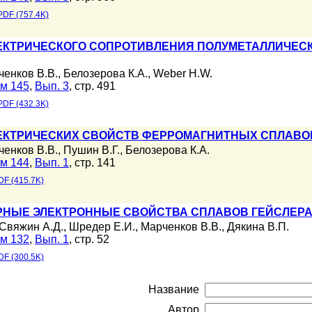
PDF (757.4K)
ЕКТРИЧЕСКОГО СОПРОТИВЛЕНИЯ ПОЛУМЕТАЛЛИЧЕСК
ченков В.В.
,
Белозерова К.А.
,
Weber H.W.
м 145
,
Вып. 3
, стр. 491
PDF (432.3K)
ЕКТРИЧЕСКИХ СВОЙСТВ ФЕРРОМАГНИТНЫХ СПЛАВОВ
ченков В.В.
,
Пушин В.Г.
,
Белозерова К.А.
м 144
,
Вып. 1
, стр. 141
DF (415.7K)
НЫЕ ЭЛЕКТРОННЫЕ СВОЙСТВА СПЛАВОВ ГЕЙСЛЕРА
Свяжин А.Д.
,
Шредер Е.И.
,
Марченков В.В.
,
Дякина В.П.
м 132
,
Вып. 1
, стр. 52
DF (300.5K)
Название
Автор