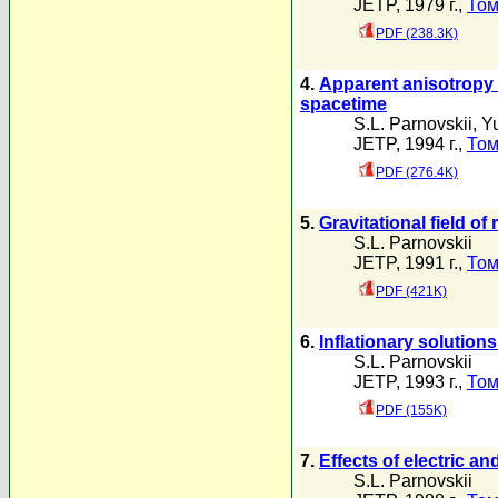
JETP, 1979 г.,
Том
PDF (238.3K)
4.
Apparent anisotropy i
spacetime
S.L. Parnovskii
,
Y
JETP, 1994 г.,
Том
PDF (276.4K)
5.
Gravitational field of
S.L. Parnovskii
JETP, 1991 г.,
Том
PDF (421K)
6.
Inflationary solutio
S.L. Parnovskii
JETP, 1993 г.,
Том
PDF (155K)
7.
Effects of electric an
S.L. Parnovskii