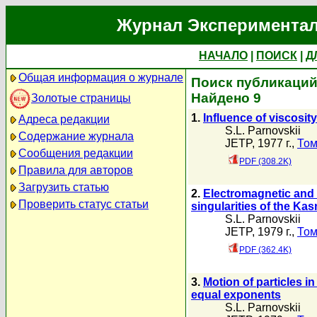
Журнал Экспериментал
НАЧАЛО
|
ПОИСК
|
Д
Общая информация о журнале
Поиск публикаций 
Найдено 9
Золотые страницы
1.
Influence of viscosity
Адреса редакции
S.L. Parnovskii
Содержание журнала
JETP, 1977 г.,
Том
Сообщения редакции
PDF (308.2K)
Правила для авторов
Загрузить статью
2.
Electromagnetic and s
Проверить статус статьи
singularities of the Kas
S.L. Parnovskii
JETP, 1979 г.,
Том
PDF (362.4K)
3.
Motion of particles in
equal exponents
S.L. Parnovskii