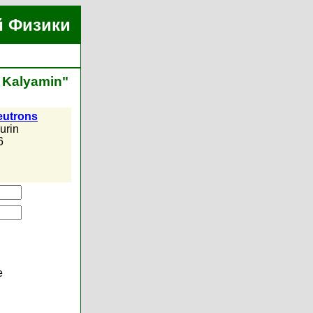
й Физики
 Kalyamin"
eutrons
urin
6
е