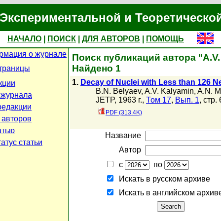
Экспериментальной и Теоретическо
НАЧАЛО
|
ПОИСК
|
ДЛЯ АВТОРОВ
|
ПОМОЩЬ
рмация о журнале
Поиск публикаций автора "A.V.
Найдено 1
траницы
1.
Decay of Nuclei with Less than 126 N
кции
B.N. Belyaev
,
A.V. Kalyamin
,
A.N. M
 журнала
JETP, 1963 г.,
Том 17
,
Вып. 1
, стр. 
редакции
PDF (313.4K)
 авторов
атью
Название
атус статьи
Автор
с
по
Искать в русском архиве
Искать в английском архив