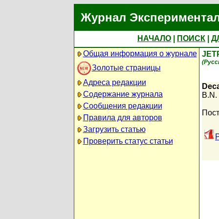
Журнал Экспериментал
НАЧАЛО
|
ПОИСК
|
Д
Общая информация о журнале
JET
(Русс
Золотые страницы
Адреса редакции
Deca
Содержание журнала
B.N.
Сообщения редакции
Пост
Правила для авторов
Загрузить статью
Проверить статус статьи