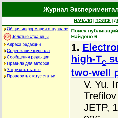
Журнал Экспериментал
НАЧАЛО
|
ПОИСК
|
Д
Общая информация о журнале
Поиск публикаций 
Найдено 6
Золотые страницы
1.
Electro
Адреса редакции
Содержание журнала
high-T
su
Сообщения редакции
c
Правила для авторов
two-well 
Загрузить статью
Проверить статус статьи
V. Yu. I
Trefilov
JETP, 1