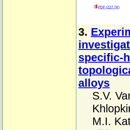
PDF (227.7K)
3.
Experim
investiga
specific-
topologic
alloys
S.V. Va
Khlopki
M.I. Ka