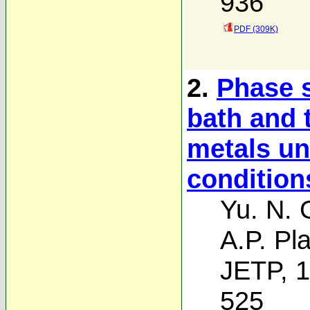
936
PDF (309K)
2.
Phase s
bath and 
metals u
condition
Yu. N. 
A.P. Pl
JETP, 1
525