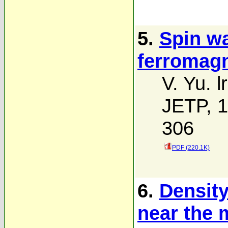
5.
Spin w
ferromag
V. Yu. l
JETP, 1
306
PDF (220.1K)
6.
Density
near the 