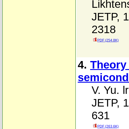
Likhten
JETP, 1
2318
PDF (254.8K)
4.
Theory 
semicond
V. Yu. l
JETP, 1
631
PDF (263.6K)