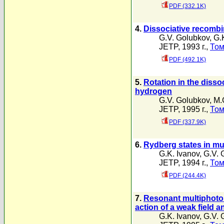
PDF (332.1K)
4.
Dissociative recombi
G.V. Golubkov
,
G.
JETP, 1993 г.,
Том
PDF (492.1K)
5.
Rotation in the disso
hydrogen
G.V. Golubkov
,
M.
JETP, 1995 г.,
Том
PDF (337.9K)
6.
Rydberg states in mu
G.K. Ivanov
,
G.V. 
JETP, 1994 г.,
Том
PDF (244.4K)
7.
Resonant multiphoton
action of a weak field 
G.K. Ivanov
,
G.V. 