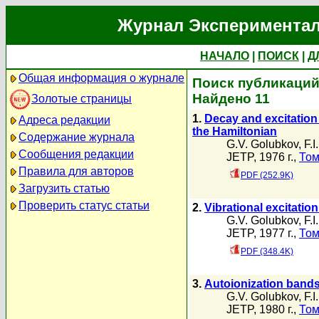
Журнал Экспериментал
НАЧАЛО
|
ПОИСК
|
Д
Общая информация о журнале
Поиск публикаций 
Найдено 11
Золотые страницы
1.
Decay and excitation
Адреса редакции
the Hamiltonian
Содержание журнала
G.V. Golubkov
,
F.I
Сообщения редакции
JETP, 1976 г.,
Том
Правила для авторов
PDF (252.9K)
Загрузить статью
Проверить статус статьи
2.
Vibrational excitatio
G.V. Golubkov
,
F.I
JETP, 1977 г.,
Том
PDF (348.4K)
3.
Autoionization bands
G.V. Golubkov
,
F.I
JETP, 1980 г.,
Том