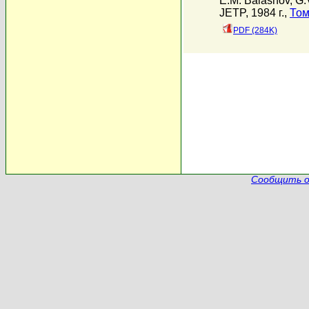
E.M. Balashov
,
G.
JETP, 1984 г.,
Том
PDF (284K)
Сообщить о