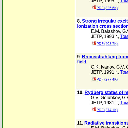
JETP, 1995 г.,
Том
PDF (326.6K)
8.
Strong irregular exci
ionization cross sectio
E.M. Balashov
,
G.
JETP, 1993 г.,
Том
PDF (408.7K)
9.
Bremsstrahlung from 
field
G.K. Ivanov
,
G.V. 
JETP, 1991 г.,
Том
PDF (277.4K)
10.
Rydberg states of 
G.V. Golubkov
,
G.
JETP, 1981 г.,
Том
PDF (374.1K)
11.
Radiative transitio