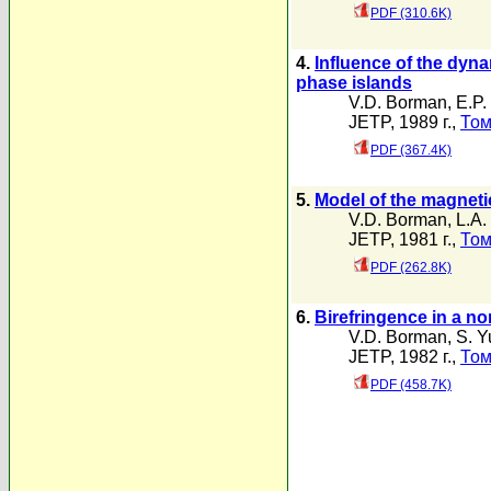
PDF (310.6K)
4.
Influence of the dynam
phase islands
V.D. Borman
,
E.P.
JETP, 1989 г.,
Том
PDF (367.4K)
5.
Model of the magneti
V.D. Borman
,
L.A.
JETP, 1981 г.,
Том
PDF (262.8K)
6.
Birefringence in a no
V.D. Borman
,
S. Y
JETP, 1982 г.,
Том
PDF (458.7K)