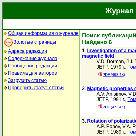
Журнал 
Общая информация о журнале
Поиск публикаций 
Найдено 6
Золотые страницы
1.
Investigation of a m
Адреса редакции
magnetic field
Содержание журнала
V.D. Borman
,
B.I.
Сообщения редакции
JETP, 1979 г.,
Том
Правила для авторов
PDF (498.4K)
Загрузить статью
Проверить статус статьи
2.
Magnetic properties o
A.V. Anisimov
,
V.D
JETP, 1991 г.,
Том
PDF (473.4K)
3.
Rotation of polarizati
A.P. Popov
,
V.A. 
JETP, 1989 г.,
Том