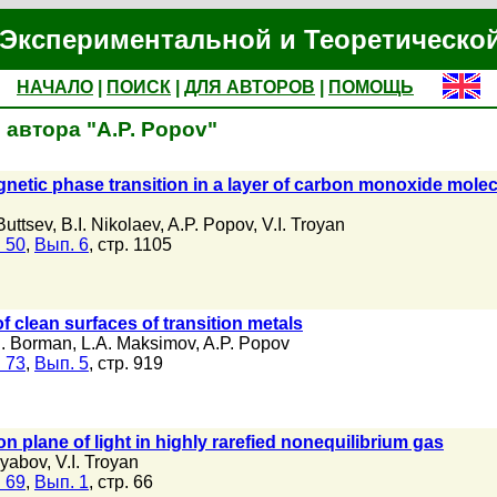
Экспериментальной и Теоретическо
НАЧАЛО
|
ПОИСК
|
ДЛЯ АВТОРОВ
|
ПОМОЩЬ
автора "A.P. Popov"
agnetic phase transition in a layer of carbon monoxide mol
 Buttsev
,
B.I. Nikolaev
,
A.P. Popov
,
V.I. Troyan
 50
,
Вып. 6
, стр. 1105
f clean surfaces of transition metals
. Borman
,
L.A. Maksimov
,
A.P. Popov
 73
,
Вып. 5
, стр. 919
on plane of light in highly rarefied nonequilibrium gas
Ryabov
,
V.I. Troyan
 69
,
Вып. 1
, стр. 66