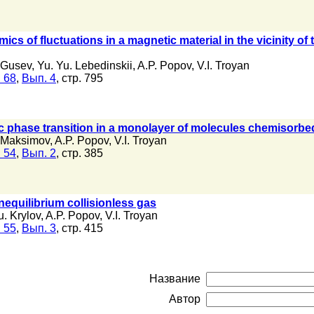
ics of fluctuations in a magnetic material in the vicinity of
 Gusev
,
Yu. Yu. Lebedinskii
,
A.P. Popov
,
V.I. Troyan
 68
,
Вып. 4
, стр. 795
c phase transition in a monolayer of molecules chemisorbe
 Maksimov
,
A.P. Popov
,
V.I. Troyan
 54
,
Вып. 2
, стр. 385
nequilibrium collisionless gas
u. Krylov
,
A.P. Popov
,
V.I. Troyan
 55
,
Вып. 3
, стр. 415
Название
Автор