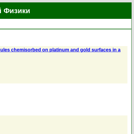
й Физики
ecules chemisorbed on platinum and gold surfaces in a