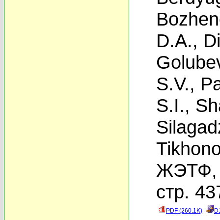
Bozhen
D.A.
,
D
Golubev
S.V.
,
Pa
S.I.
,
Sh
Silagad
Tikhono
ЖЭТФ, 
стр. 43
PDF (260.1K)
D