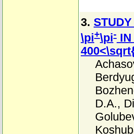
3.
STUDY
+
-
\pi
\pi
IN
400<\sqrt
Achaso
Berdyug
Bozhen
D.A.
,
D
Golubev
Koshub