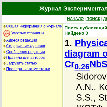
Журнал Экспериментал
НАЧАЛО
|
ПОИСК
|
Д
Общая информация о журнале
Поиск публикаций 
Найдено 3
Золотые страницы
1.
Physica
Адреса редакции
Содержание журнала
diagram 
Сообщения редакции
Правила для авторов
Cr
Nb
Загрузить статью
0.26
Проверить статус статьи
Sidorov
A.N.
,
K
S.S.
,
St