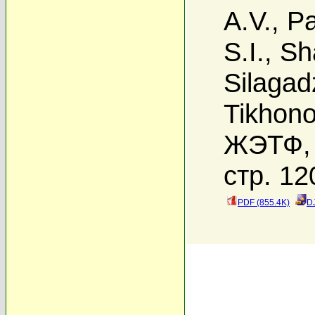
A.V.
,
Pa
S.I.
,
Sh
Silagad
Tikhono
ЖЭТФ, 
стр. 12
PDF (855.4K)
D