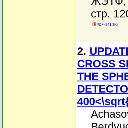
ЖЭТФ, 
стр. 12
PDF (241.3K)
2.
UPDATE
CROSS S
THE SPH
DETECTO
400<\sqrt
Achaso
Berdyug