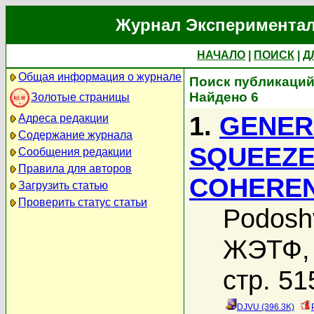
Журнал Экспериментал
НАЧАЛО
|
ПОИСК
|
Д
Общая информация о журнале
Поиск публикаций
Найдено 6
Золотые страницы
1.
GENER
Адреса редакции
Содержание журнала
SQUEEZE
Сообщения редакции
Правила для авторов
COHEREN
Загрузить статью
Проверить статус статьи
Podosh
ЖЭТФ, 
стр. 51
DJVU (396.3K)