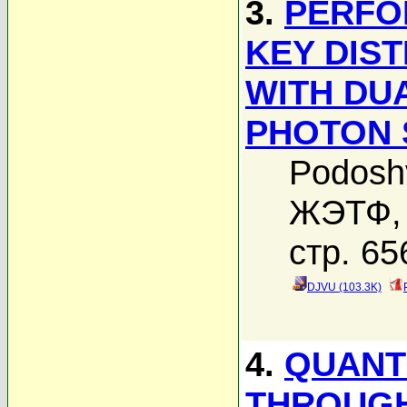
3.
PERFO
KEY DIS
WITH DU
PHOTON 
Podosh
ЖЭТФ, 
стр. 65
DJVU (103.3K)
4.
QUANT
THROUGH