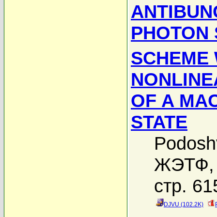
ANTIBUN
PHOTON S
SCHEME W
NONLINE
OF A MA
STATE
Podosh
ЖЭТФ, 
стр. 61
DJVU (102.2K)