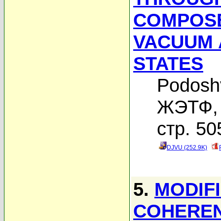
COMPOSE
VACUUM 
STATES
Podosh
ЖЭТФ, 
стр. 50
DJVU (252.9K)
5.
MODIF
COHEREN