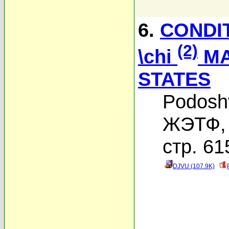
6.
CONDI
(2)
\chi
MA
STATES
Podosh
ЖЭТФ, 
стр. 61
DJVU (107.9K)