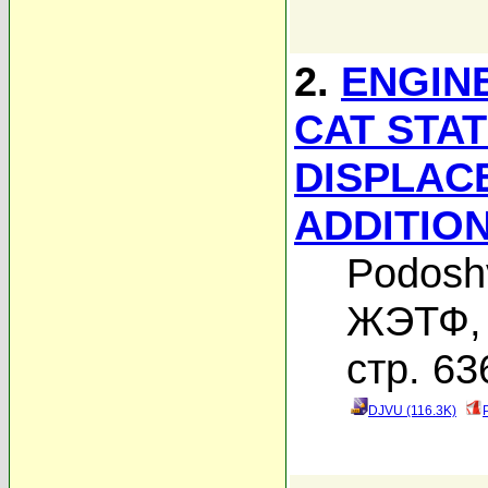
2.
ENGIN
CAT STA
DISPLAC
ADDITIO
Podosh
ЖЭТФ, 
стр. 63
DJVU (116.3K)