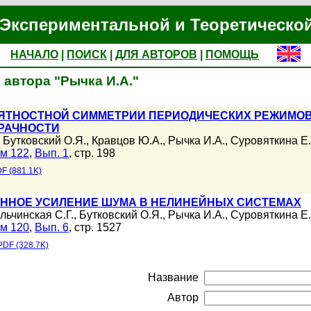
Экспериментальной и Теоретическо
НАЧАЛО
|
ПОИСК
|
ДЛЯ АВТОРОВ
|
ПОМОЩЬ
 автора "Рычка И.А."
ЯТНОСТНОЙ СИММЕТРИИ ПЕРИОДИЧЕСКИХ РЕЖИМОВ
ЗРАЧНОСТИ
,
Бутковский О.Я.
,
Кравцов Ю.А.
,
Рычка И.А.
,
Суровяткина Е.
м 122
,
Вып. 1
, стр. 198
F (881.1K)
ННОЕ УСИЛЕНИЕ ШУМА В НЕЛИНЕЙНЫХ СИСТЕМАХ
льчинская С.Г.
,
Бутковский О.Я.
,
Рычка И.А.
,
Суровяткина Е.
м 120
,
Вып. 6
, стр. 1527
PDF (328.7K)
Название
Автор