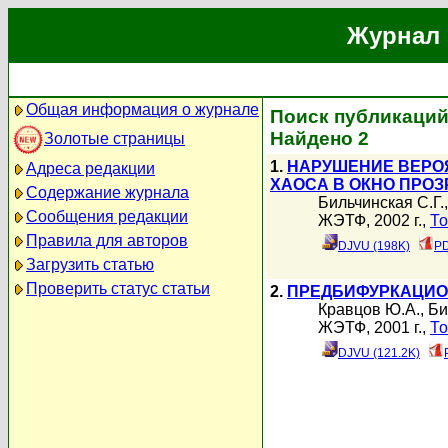
Журнал 
Общая информация о журнале
Поиск публикаций
Найдено 2
Золотые страницы
1.
НАРУШЕНИЕ ВЕРО
Адреса редакции
ХАОСА В ОКНО ПРО
Содержание журнала
Бильчинская С.Г.
Сообщения редакции
ЖЭТФ, 2002 г.,
То
Правила для авторов
DJVU (198K)
PD
Загрузить статью
Проверить статус статьи
2.
ПРЕДБИФУРКАЦИО
Кравцов Ю.А.
,
Би
ЖЭТФ, 2001 г.,
То
DJVU (121.2K)