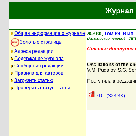
Журнал 
Общая информация о журнале
ЖЭТФ,
Том 89
,
Вып. 
(Английский перевод - JET
Золотые страницы
Статья доступна on
Адреса редакции
Содержание журнала
Oscillations of the ch
Сообщения редакции
V.M. Pudalov
,
S.G. Se
Правила для авторов
Загрузить статью
Поступила в редакци
Проверить статус статьи
PDF (323.3K)