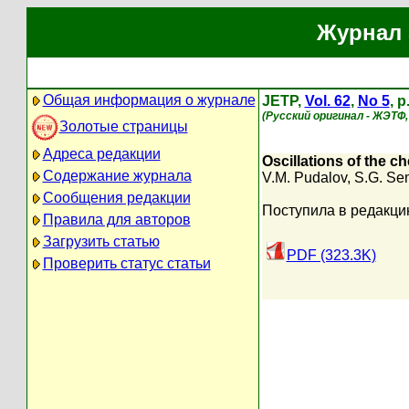
Журнал 
Общая информация о журнале
JETP,
Vol. 62
,
No 5
, 
(Русский оригинал - ЖЭТФ
Золотые страницы
Адреса редакции
Oscillations of the ch
Содержание журнала
V.M. Pudalov
,
S.G. Se
Сообщения редакции
Поступила в редакци
Правила для авторов
Загрузить статью
PDF (323.3K)
Проверить статус статьи