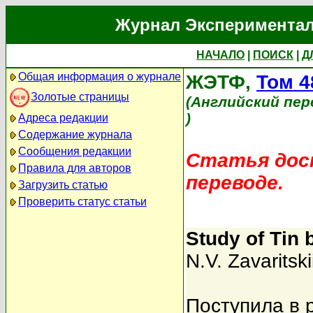
Журнал Экспериментал
НАЧАЛО
|
ПОИСК
|
Д
Общая информация о журнале
ЖЭТФ,
Том 4
Золотые страницы
(Английский пер
)
Адреса редакции
Содержание журнала
Сообщения редакции
Статья дост
Правила для авторов
переводе.
Загрузить статью
Проверить статус статьи
Study of Tin 
N.V. Zavaritski
Поступила в 