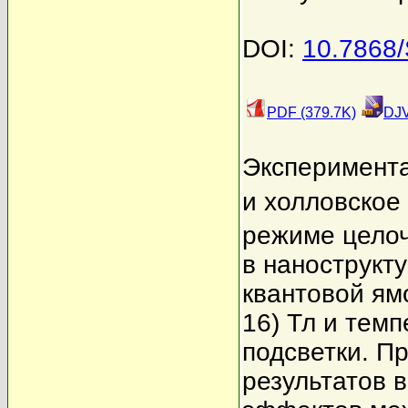
DOI:
10.7868
PDF (379.7K)
DJV
Эксперимента
и холловское
режиме целоч
в нанострукт
квантовой ям
16) Тл и темп
подсветки. П
результатов в