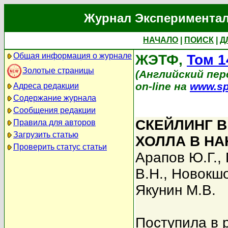
Журнал Экспериментал
НАЧАЛО
|
ПОИСК
|
Д
Общая информация о журнале
ЖЭТФ,
Том 1
Золотые страницы
(Английский пере
on-line на
www.sp
Адреса редакции
Содержание журнала
Сообщения редакции
СКЕЙЛИНГ 
Правила для авторов
Загрузить статью
ХОЛЛА В НА
Проверить статус статьи
Арапов Ю.Г.
,
В.Н.
,
Новокшо
Якунин М.В.
Поступила в 