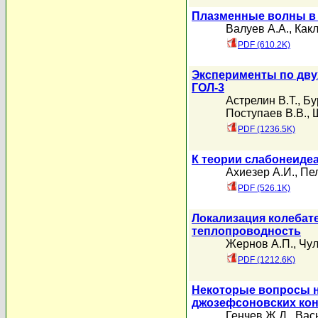
Плазменные волны в
Валуев А.А.
,
Какл
PDF (610.2K)
Эксперименты по дву
ГОЛ-3
Астрелин В.Т.
,
Бу
Поступаев В.В.
,
PDF (1236.5K)
К теории слабонеидеа
Ахиезер А.И.
,
Пел
PDF (526.1K)
Локализация колебат
теплопроводность
Жернов А.П.
,
Чул
PDF (1212.6K)
Некоторые вопросы 
джозефсоновских кон
Генчев Ж.Д.
,
Вас