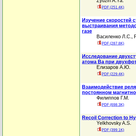
Zyuzin A.Ya.
PDF (251.4K)
Изучение скоростей с
выстраивания методо
газе
Василенко Л.С.
,
PDF (287.8K)
Исследование двухст
атома Ba при двухфо
Елизаров А.Ю.
PDF (229.4K)
Взаимодействие реля
постоянном магнитно
Филиппов Г.М.
PDF (698.3K)
Recoil Correction to H
Yelkhovsky A.S.
PDF (399.1K)