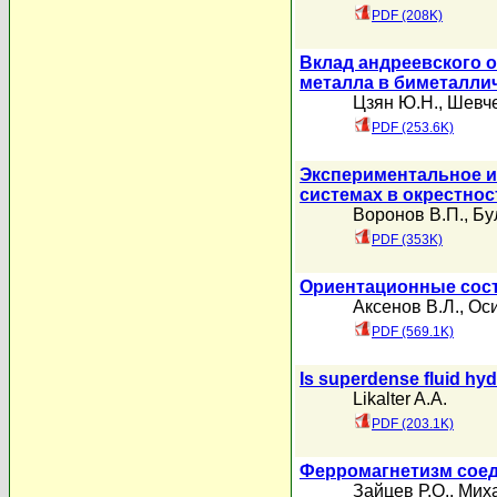
PDF (208K)
Вклад андреевского 
металла в биметаллич
Цзян Ю.Н.
,
Шевче
PDF (253.6K)
Экспериментальное и
системах в окрестнос
Воронов В.П.
,
Бу
PDF (353K)
Ориентационные сост
Аксенов В.Л.
,
Оси
PDF (569.1K)
Is superdense fluid hy
Likalter A.A.
PDF (203.1K)
Ферромагнетизм сое
Зайцев Р.О.
,
Мих