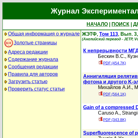
Журнал Экспериментал
НАЧАЛО
|
ПОИСК
|
Д
Общая информация о журнале
ЖЭТФ,
Том 113
, Вып. 3
(Английский перевод - JETP, Vo
Золотые страницы
К непрерывности МГД
Адреса редакции
Бескин В.С.
,
Кузн
Содержание журнала
PDF (454.7K)
Сообщения редакции
Правила для авторов
Аннигиляция релятиви
Загрузить статью
фотона и другого K-э
Михайлов А.И.
,
М
Проверить статус статьи
PDF (564.1K)
Gain of a compressed DT
Caruso A.
,
Strangi
PDF (343.8K)
Superfluorescence of p