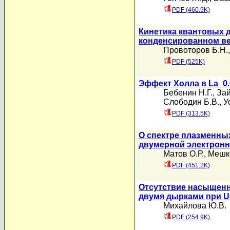
PDF (460.9K)
Кинетика квантовых д
конденсированном в
Провоторов Б.Н.
PDF (525K)
Эффект Холла в La_0
Бебенин Н.Г.
,
Зай
Слободин Б.В.
,
У
PDF (313.5K)
О спектре плазменны
двумерной электронн
Матов О.Р.
,
Мешк
PDF (451.2K)
Отсутствие насыщенн
двумя дырками при U=\
Михайлова Ю.В.
PDF (254.9K)