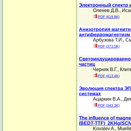
Электронный спектр 
Оленев Д.В.
,
Иса
PDF (619.9K)
Анизотропия магнитн
антиферромагнетизм
Арбузова Т.И.
,
См
PDF (373.5K)
Светоиндуцированное
частиц
Черняк В.Г.
,
Клит
PDF (413.4K)
Эволюция спектра ЭП
системах
Ацаркин В.А.
,
Де
PDF (343.3K)
The influence of magneti
(BEDT-TTF)_2KHg(SCN
Kovalev A.
,
Muelle