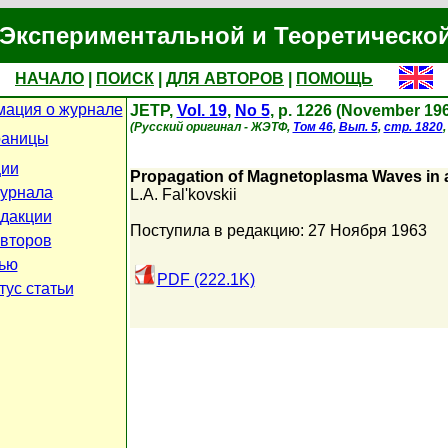
Экспериментальной и Теоретическо
НАЧАЛО
|
ПОИСК
|
ДЛЯ АВТОРОВ
|
ПОМОЩЬ
ация о журнале
JETP,
Vol. 19
,
No 5
, p. 1226 (November 19
(Русский оригинал - ЖЭТФ,
Том 46
,
Вып. 5
,
стр. 1820
раницы
ции
Propagation of Magnetoplasma Waves in 
урнала
L.A. Fal'kovskii
дакции
Поступила в редакцию: 27 Ноября 1963
авторов
тью
PDF (222.1K)
тус статьи