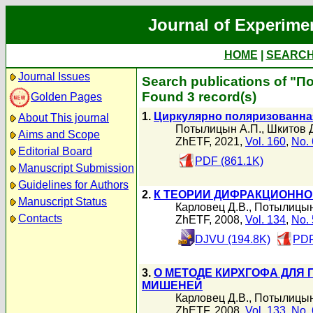
Journal of Experime
HOME
|
SEARC
Journal Issues
Search publications of "
Found 3 record(s)
Golden Pages
1.
Циркулярно поляризованна
About This journal
Потылицын А.П.
,
Шкитов Д
Aims and Scope
ZhETF, 2021,
Vol. 160
,
No. 
Editorial Board
PDF (861.1K)
Manuscript Submission
Guidelines for Authors
2.
К ТЕОРИИ ДИФРАКЦИОННО
Manuscript Status
Карловец Д.В.
,
Потылицын
Contacts
ZhETF, 2008,
Vol. 134
,
No. 
DJVU (194.8K)
PDF
3.
О МЕТОДЕ КИРХГОФА ДЛЯ 
МИШЕНЕЙ
Карловец Д.В.
,
Потылицын
ZhETF, 2008,
Vol. 133
,
No. 