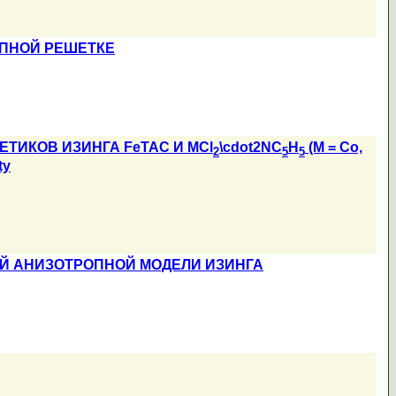
ПНОЙ РЕШЕТКЕ
ИКОВ ИЗИНГА FeTAC И MCl
\cdot2NC
H
(M = Co,
2
5
5
ty
ОЙ АНИЗОТРОПНОЙ МОДЕЛИ ИЗИНГА