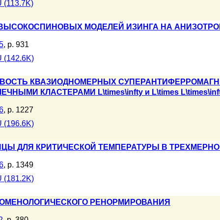
 (113.7K)
 ВЫСОКОСПИНОВЫХ МОДЕЛЕЙ ИЗИНГА НА АНИЗОТРО
5
, p. 931
 (142.6K)
ОСТЬ КВАЗИОДНОМЕРНЫХ СУПЕРАНТИФЕРРОМАГНЕТ
ЫМИ КЛАСТЕРАМИ L\times\infty и L\times L\times\inf
6
, p. 1227
 (196.6K)
ИЦЫ ДЛЯ КРИТИЧЕСКОЙ ТЕМПЕРАТУРЫ В ТРЕХМЕРН
6
, p. 1349
 (181.2K)
ОМЕНОЛОГИЧЕСКОГО РЕНОРМИРОВАНИЯ
2
, p. 380