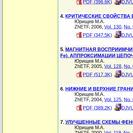
PDF (396.6K)
DJVU
4.
КРИТИЧЕСКИЕ СВОЙСТВА
Юрищев М.А.
ZhETF, 2006,
Vol. 130
,
No. 
PDF (347.5K)
DJVU
5.
МАГНИТНАЯ ВОСПРИИМЧИВ
Fe). АППРОКСИМАЦИИ ЦЕПОЧЕЧН
Юрищев М.А.
ZhETF, 2005,
Vol. 128
,
No. 
PDF (517.3K)
DJVU
6.
НИЖНИЕ И ВЕРХНИЕ ГРАН
Юрищев М.А.
ZhETF, 2004,
Vol. 125
,
No. 
PDF (389.2K)
DJVU
7.
УЛУЧШЕННЫЕ СХЕМЫ ФЕН
Юрищев М.А.
ZhETF, 2000,
Vol. 118
,
No. 