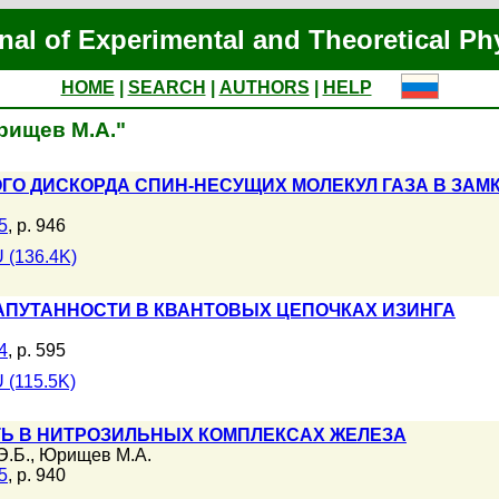
nal of Experimental and Theoretical Ph
HOME
|
SEARCH
|
AUTHORS
|
HELP
Юрищев М.А."
ГО ДИСКОРДА СПИН-НЕСУЩИХ МОЛЕКУЛ ГАЗА В ЗАМ
5
, p. 946
 (136.4K)
АПУТАННОСТИ В КВАНТОВЫХ ЦЕПОЧКАХ ИЗИНГА
4
, p. 595
 (115.5K)
Ь В НИТРОЗИЛЬНЫХ КОМПЛЕКСАХ ЖЕЛЕЗА
Э.Б.
,
Юрищев М.А.
5
, p. 940