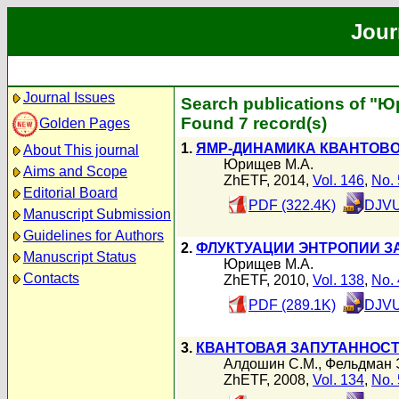
Jour
Journal Issues
Search publications of "
Found 7 record(s)
Golden Pages
1.
ЯМР-ДИНАМИКА КВАНТОВО
About This journal
Юрищев М.А.
Aims and Scope
ZhETF, 2014,
Vol. 146
,
No. 
Editorial Board
PDF (322.4K)
DJVU
Manuscript Submission
Guidelines for Authors
2.
ФЛУКТУАЦИИ ЭНТРОПИИ З
Manuscript Status
Юрищев М.А.
Contacts
ZhETF, 2010,
Vol. 138
,
No. 
PDF (289.1K)
DJVU
3.
КВАНТОВАЯ ЗАПУТАННОСТ
Алдошин С.М.
,
Фельдман 
ZhETF, 2008,
Vol. 134
,
No. 