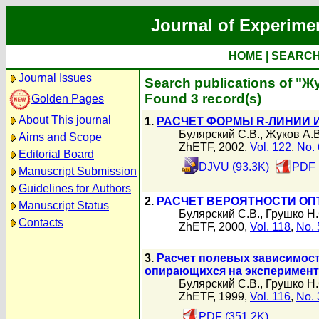
Journal of Experime
HOME
|
SEARC
Journal Issues
Search publications of "Ж
Found 3 record(s)
Golden Pages
About This journal
1.
РАСЧЕТ ФОРМЫ R-ЛИНИИ 
Булярский С.В.
,
Жуков А.В
Aims and Scope
ZhETF, 2002,
Vol. 122
,
No. 
Editorial Board
DJVU (93.3K)
PDF 
Manuscript Submission
Guidelines for Authors
2.
РАСЧЕТ ВЕРОЯТНОСТИ ОП
Manuscript Status
Булярский С.В.
,
Грушко Н.
Contacts
ZhETF, 2000,
Vol. 118
,
No. 
3.
Расчет полевых зависимост
опирающихся на эксперимент
Булярский С.В.
,
Грушко Н.
ZhETF, 1999,
Vol. 116
,
No. 
PDF (351.2K)