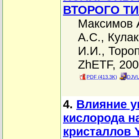
ВТОРОГО ТИ
Максимов 
А.С.
,
Кулак
И.И.
,
Тороп
ZhETF, 20
PDF (413.3K)
DJVU
4.
Влияние у
кислорода н
кристаллов 