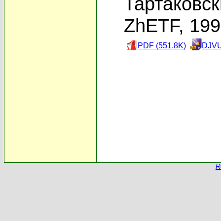
Тартаковск
ZhETF, 19
PDF (551.8K)
DJVU
R