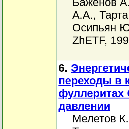
Баженов А
А.А.
,
Тарта
Осипьян Ю
ZhETF, 19
6.
Энергетич
переходы в 
фуллеритах 
давлении
Мелетов К.