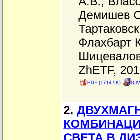
А.В.
,
Власо
Демишев С
Тартаковск
Флахбарт К
Шицевалов
ZhETF, 201
PDF (1714.5K)
DJV
2.
ДВУХМАГ
КОМБИНАЦИ
СВЕТА В ДИ