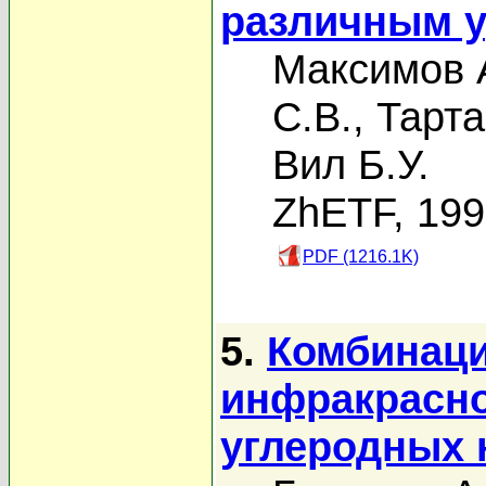
различным 
Максимов 
С.В.
,
Тарта
Вил Б.У.
ZhETF, 19
PDF (1216.1K)
5.
Комбинаци
инфракрасно
углеродных 