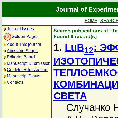
Journal of Experime
HOME
|
SEARC
Journal Issues
Search publications of "Т
Found 6 record(s)
Golden Pages
1.
LuB
: Э
About This journal
12
Aims and Scope
Editorial Board
ИЗОТОПИЧЕ
Manuscript Submission
ТЕПЛОЕМКО
Guidelines for Authors
Manuscript Status
КОМБИНАЦИ
Contacts
СВЕТА
Случанко Н