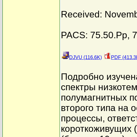
Received: Novemb
PACS: 75.50.Pp, 78
DJVU (116.6K)
PDF (413.3
Подробно изучен
спектры низкоте
полумагнитных п
второго типа на
процессы, ответ
короткоживущих (