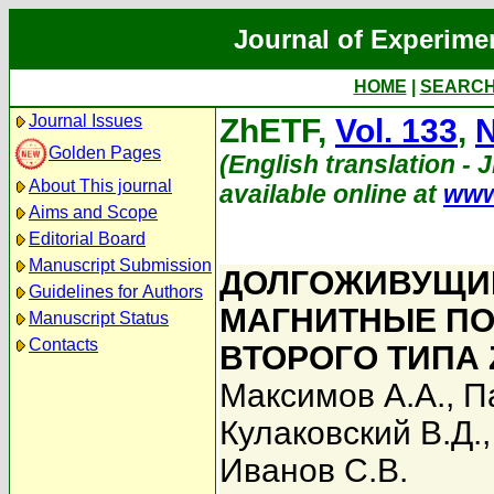
Journal of Experime
HOME
|
SEARC
Journal Issues
ZhETF,
Vol. 133
,
N
Golden Pages
(English translation - 
About This journal
available online at
www
Aims and Scope
Editorial Board
Manuscript Submission
ДОЛГОЖИВУЩИ
Guidelines for Authors
МАГНИТНЫЕ ПО
Manuscript Status
Contacts
ВТОРОГО ТИПА 
Максимов А.А.
,
П
Кулаковский В.Д.
Иванов С.В.