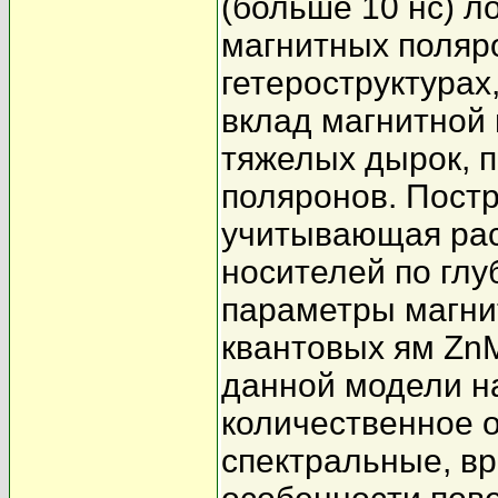
(больше 10 нс) 
магнитных поляр
гетероструктурах
вклад магнитной
тяжелых дырок, 
поляронов. Пост
учитывающая рас
носителей по глу
параметры магни
квантовых ям ZnM
данной модели н
количественное 
спектральные, в