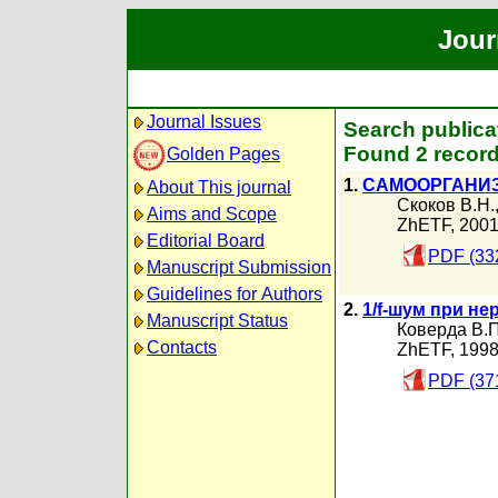
Jour
Journal Issues
Search publica
Found 2 record
Golden Pages
1.
САМООРГАНИЗ
About This journal
Скоков В.Н.
Aims and Scope
ZhETF, 200
Editorial Board
PDF (33
Manuscript Submission
Guidelines for Authors
2.
1/f-шум при н
Manuscript Status
Коверда В.П
Contacts
ZhETF, 199
PDF (37