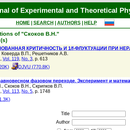
nal of Experimental and Theoretical Ph
HOME
|
SEARCH
|
AUTHORS
|
HELP
tions of "Скоков В.Н."
(s)
ОВАННАЯ КРИТИЧНОСТЬ И 1/f-ФЛУКТУАЦИИ ПРИ Н
,
Коверда В.П.
,
Решетников А.В.
1,
Vol. 119
,
No. 3
, p. 613
20K)
DJVU (770.8K)
еравновесном фазовом переходе. Эксперимент и матем
.
,
Скоков В.Н.
,
Скрипков В.П.
8,
Vol. 113
,
No. 5
, p. 1748
1.3K)
Title
Author