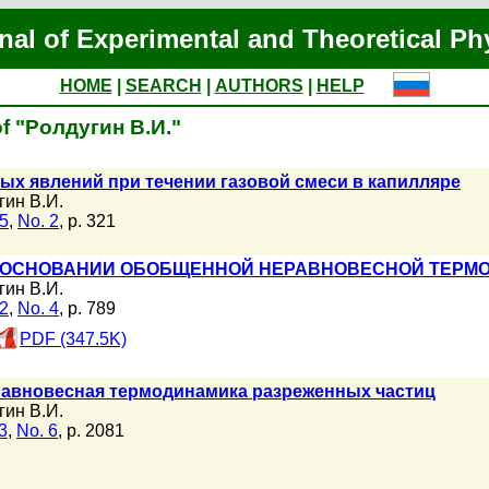
nal of Experimental and Theoretical Ph
HOME
|
SEARCH
|
AUTHORS
|
HELP
of "Ролдугин В.И."
ых явлений при течении газовой смеси в капилляре
гин В.И.
05
,
No. 2
, p. 321
БОСНОВАНИИ ОБОБЩЕННОЙ НЕРАВНОВЕСНОЙ ТЕРМ
гин В.И.
22
,
No. 4
, p. 789
PDF (347.5K)
равновесная термодинамика разреженных частиц
гин В.И.
3
,
No. 6
, p. 2081