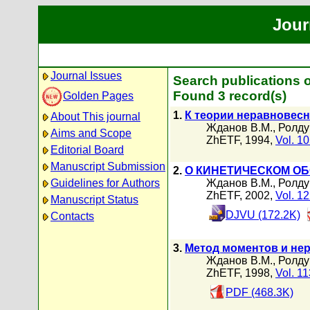
Jour
Journal Issues
Search publications 
Found 3 record(s)
Golden Pages
1.
К теории неравновесн
About This journal
Жданов В.М.
,
Ролду
Aims and Scope
ZhETF, 1994,
Vol. 1
Editorial Board
Manuscript Submission
2.
О КИНЕТИЧЕСКОМ О
Guidelines for Authors
Жданов В.М.
,
Ролду
ZhETF, 2002,
Vol. 1
Manuscript Status
DJVU (172.2K)
Contacts
3.
Метод моментов и не
Жданов В.М.
,
Ролду
ZhETF, 1998,
Vol. 11
PDF (468.3K)