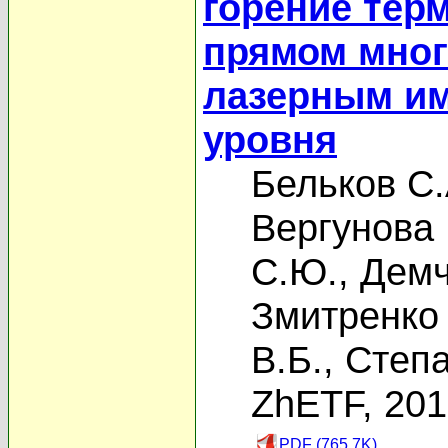
горение тер
прямом мног
лазерным им
уровня
Бельков С.
Вергунова 
С.Ю.
,
Демч
Змитренко 
В.Б.
,
Степа
ZhETF, 20
PDF (765.7K)