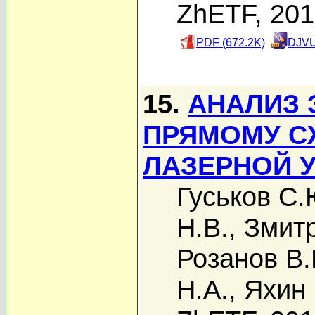
ZhETF, 20
PDF (672.2K)
DJVU
15.
АНАЛИЗ 
ПРЯМОМУ С
ЛАЗЕРНОЙ У
Гуськов С.
Н.В.
,
Змитр
Розанов В.
Н.А.
,
Яхин 