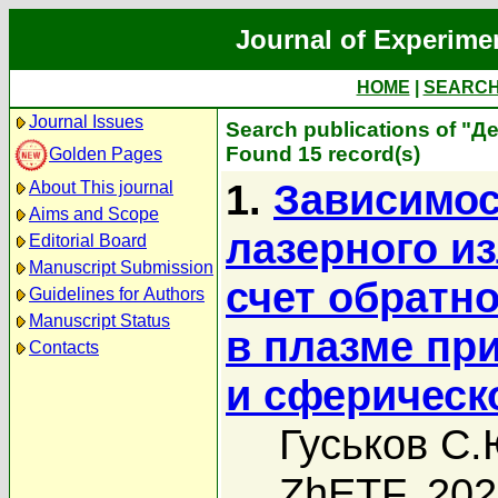
Journal of Experime
HOME
|
SEARC
Journal Issues
Search publications of "Д
Found 15 record(s)
Golden Pages
1.
Зависимос
About This journal
Aims and Scope
лазерного и
Editorial Board
Manuscript Submission
счет обратн
Guidelines for Authors
Manuscript Status
в плазме пр
Contacts
и сферическ
Гуськов С.
ZhETF, 20