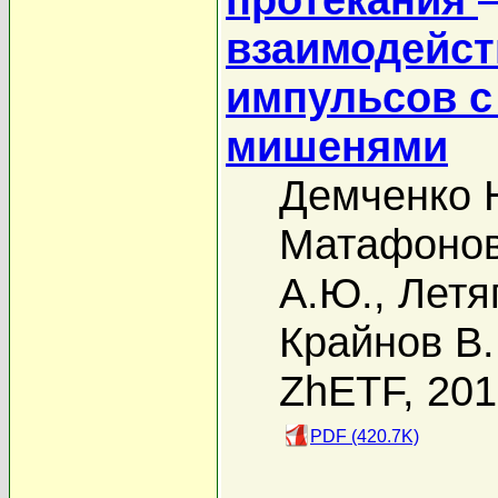
взаимодейс
импульсов с
мишенями
Демченко 
Матафонов
А.Ю.
,
Летя
Крайнов В.
ZhETF, 20
PDF (420.7K)