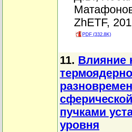
Матафонов
ZhETF, 20
PDF (332.8K)
11.
Влияние 
термоядерно
разновремен
сферическо
пучками уст
уровня