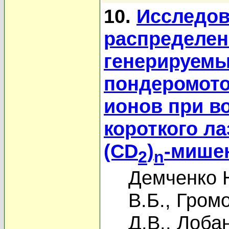
10.
Исследов
распределен
генерируемы
пондеромото
ионов при в
короткого л
(CD
)
-мише
2
n
Демченко 
В.Б.
,
Громо
Д.В.
,
Лобан