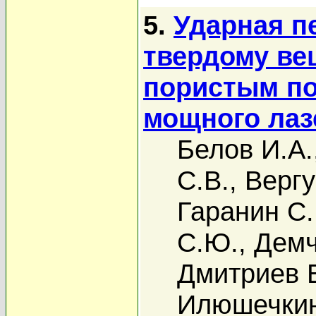
5.
Ударная п
твердому ве
пористым по
мощного лаз
Белов И.А.
С.В.
,
Вергу
Гаранин С.
С.Ю.
,
Демч
Дмитриев 
Илюшечкин