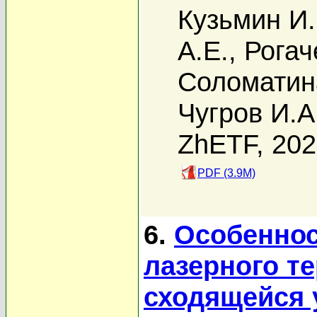
Кузьмин И.
А.Е.
,
Рогач
Соломатин
Чугров И.А
ZhETF, 20
PDF (3.9M)
6.
Особеннос
лазерного т
сходящейся 