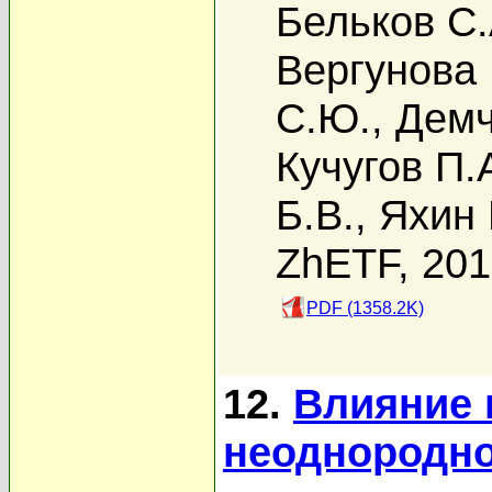
Бельков С.
Вергунова 
С.Ю.
,
Демч
Кучугов П.
Б.В.
,
Яхин 
ZhETF, 20
PDF (1358.2K)
12.
Влияние 
неоднородно