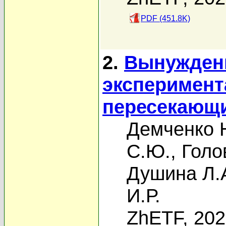
PDF (451.8K)
2.
Вынужденн
эксперимент
пересекающ
Демченко 
С.Ю.
,
Голо
Душина Л.
И.Р.
ZhETF, 20