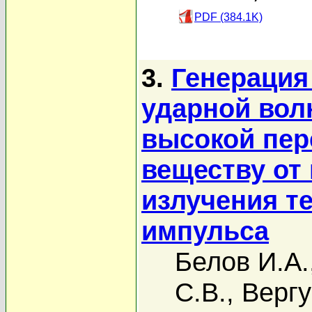
PDF (384.1K)
3.
Генерация
ударной вол
высокой пер
веществу от
излучения т
импульса
Белов И.А.
С.В.
,
Вергу