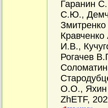
Гаранин С.
С.Ю.
,
Демч
Змитренко 
Кравченко 
И.В.
,
Кучуг
Рогачев В.Г
Соломатин
Стародубц
О.О.
,
Яхин 
ZhETF, 20