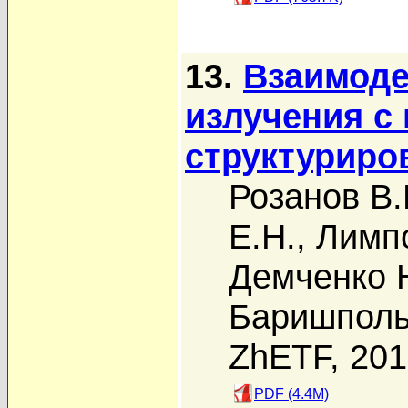
13.
Взаимоде
излучения с
структуриро
Розанов В.
Е.Н.
,
Лимпо
Демченко 
Баришполь
ZhETF, 20
PDF (4.4M)