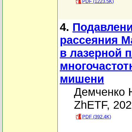
PDF (1223.5K)
4.
Подавлени
рассеяния 
в лазерной 
многочастот
мишени
Демченко 
ZhETF, 20
PDF (392.4K)