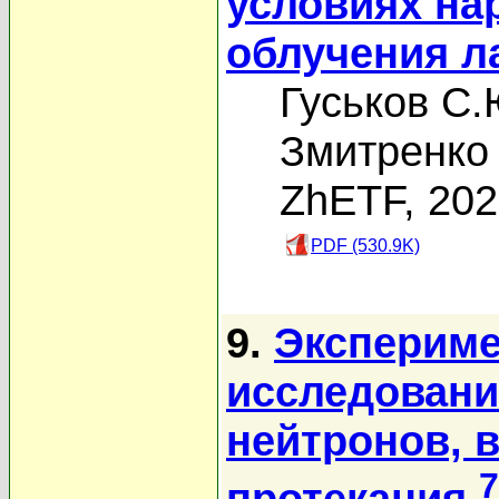
условиях на
облучения л
Гуськов С.
Змитренко 
ZhETF, 20
PDF (530.9K)
9.
Экспериме
исследовани
нейтронов, 
7
протекания