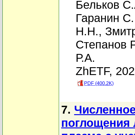
Бельков С.
Гаранин С.
Н.Н.
,
Змитр
Степанов Р
Р.А.
ZhETF, 20
PDF (400.2K)
7.
Численное
поглощения 