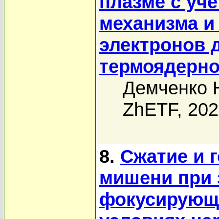
плазме с уч
механизма и
электронов 
термоядерн
Демченко 
ZhETF, 20
8.
Сжатие и 
мишени при 
фокусирующе