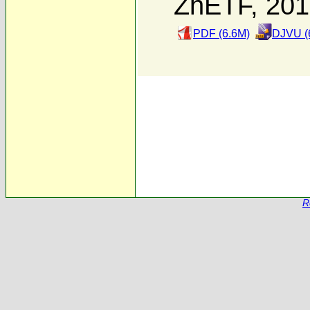
ZhETF, 20
PDF (6.6M)
DJVU (
R