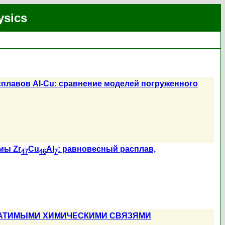
ysics
плавов Al-Cu: сравнение моделей погруженного
мы Zr
Cu
Al
: равновесный расплав,
47
46
7
БРАТИМЫМИ ХИМИЧЕСКИМИ СВЯЗЯМИ