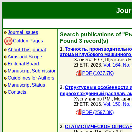
Jour
Journal Issues
Search publications of "Р
Found 3 record(s)
Golden Pages
1.
Точность, производительно
About This journal
атома и глубокого машинного
Aims and Scope
Хазиева Е.О.
,
Щелкачев Н
Editorial Board
ZhETF, 2023,
Vol. 164
,
No. 
Manuscript Submission
PDF (1037.7K)
Guidelines for Authors
Manuscript Status
2.
Структурные особенности и
Contacts
переохлажденный расплав, 
Хуснутдинов Р.М.
,
Мокшин 
ZhETF, 2016,
Vol. 150
,
No. 
PDF (2597.3K)
3.
СТАТИСТИЧЕСКОЕ ОПИСАН
Рыльцев Р.Е.
,
Сон Л.Д.