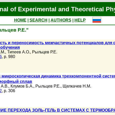
nal of Experimental and Theoretical Ph
HOME
|
SEARCH
|
AUTHORS
|
HELP
ыльцев Р.Е."
сть и переносимость межчастичных потенциалов для с
 обучения
.М.
,
Типеев А.О.
,
Рыльцев Р.Е.
6
, p. 980
 микроскопическая динамика трехкомпонентной систе
аморфный сплав
А.В.
,
Клумов Б.А.
,
Рыльцев Р.Е.
,
Щелкачев Н.М.
2
, p. 306
ИЕ ПЕРЕХОДА ЗОЛЬ-ГЕЛЬ В СИСТЕМАХ С ТЕРМОО