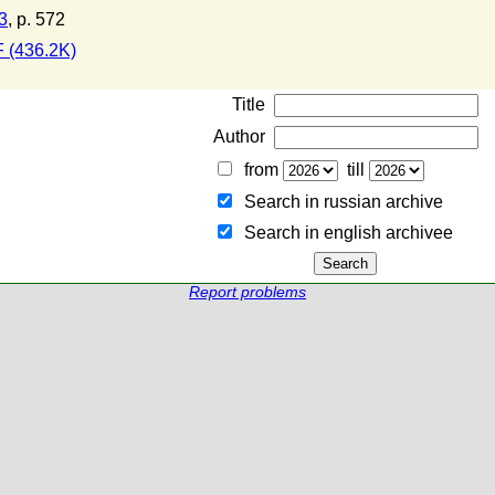
3
, p. 572
 (436.2K)
Title
Author
from
till
Search in russian archive
Search in english archiveе
Report problems