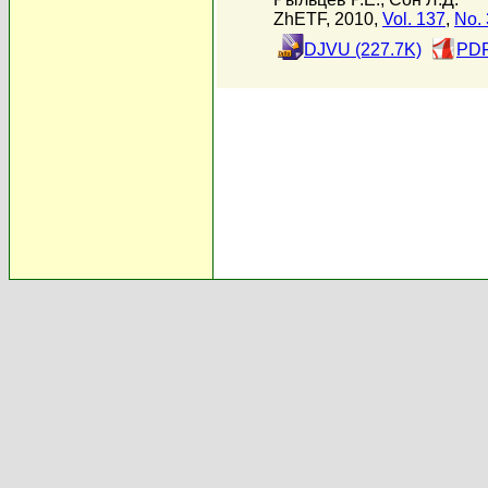
ZhETF, 2010,
Vol. 137
,
No. 
DJVU (227.7K)
PDF