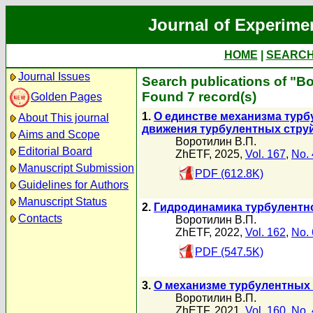
Journal of Experime
HOME
|
SEARC
Journal Issues
Search publications of "В
Found 7 record(s)
Golden Pages
1.
О единстве механизма тур
About This journal
движения турбулентных стру
Aims and Scope
Воротилин В.П.
Editorial Board
ZhETF, 2025,
Vol. 167
,
No. 
Manuscript Submission
PDF (612.8K)
Guidelines for Authors
Manuscript Status
2.
Гидродинамика турбулентн
Contacts
Воротилин В.П.
ZhETF, 2022,
Vol. 162
,
No. 
PDF (547.5K)
3.
О механизме турбулентных 
Воротилин В.П.
ZhETF, 2021,
Vol. 160
,
No. 