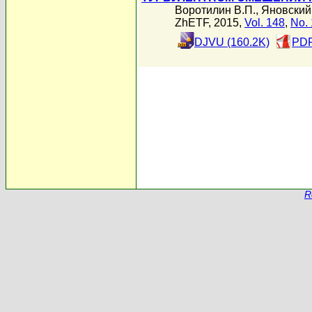
Воротилин В.П.
,
Яновский
ZhETF, 2015,
Vol. 148
,
No. 
DJVU (160.2K)
PDF
R