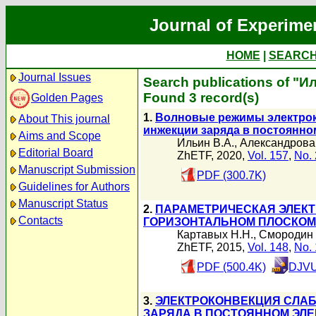
Journal of Experime
HOME
|
SEARC
Journal Issues
Search publications of "И
Found 3 record(s)
Golden Pages
1.
Волновые режимы электрок
About This journal
инжекции заряда в постоянно
Aims and Scope
Ильин В.А.
,
Александрова
Editorial Board
ZhETF, 2020,
Vol. 157
,
No. 
Manuscript Submission
PDF (300.7K)
Guidelines for Authors
Manuscript Status
2.
ПАРАМЕТРИЧЕСКАЯ ЭЛЕК
Contacts
ГОРИЗОНТАЛЬНОМ ПЛОСКОМ
Картавых Н.Н.
,
Смородин 
ZhETF, 2015,
Vol. 148
,
No. 
PDF (500.4K)
DJVU
3.
ЭЛЕКТРОКОНВЕКЦИЯ СЛА
ЗАРЯДА В ПОСТОЯННОМ ЭЛ