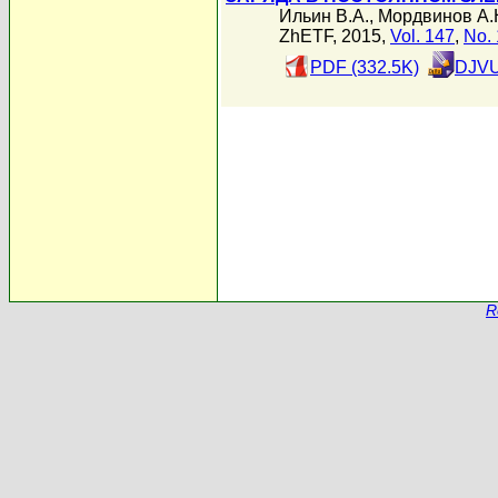
Ильин В.А.
,
Мордвинов А.
ZhETF, 2015,
Vol. 147
,
No. 
PDF (332.5K)
DJVU
R