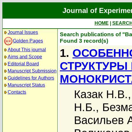
Journal of Experime
HOME
|
SEARC
Journal Issues
Search publications of "В
Found 3 record(s)
Golden Pages
1.
ОСОБЕНН
About This journal
Aims and Scope
СТРУКТУРЫ
Editorial Board
Manuscript Submission
МОНОКРИСТ
Guidelines for Authors
Manuscript Status
Казак Н.В.
Contacts
Н.Б.
,
Безма
Васильев А