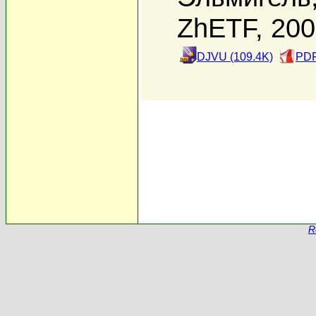
ZhETF, 20
DJVU (109.4K)
PDF
R