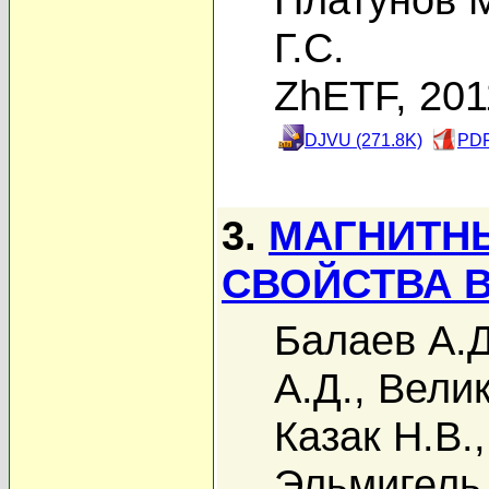
Г.С.
ZhETF, 201
DJVU (271.8K)
PDF
3.
МАГНИТНЫ
СВОЙСТВА В
Балаев А.Д
А.Д.
,
Велик
Казак Н.В.
Эльмигель