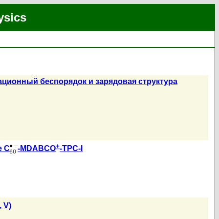
ysics
мационный беспорядок и зарядовая структура
+
е C
-MDABCO
-TPC-I
, V)