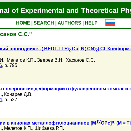
nal of Experimental and Theoretical Ph
HOME
|
SEARCH
|
AUTHORS
|
HELP
асанов С.С."
ий проводник κ -( BEDT-TTF)
Cu[ N( CN)
] Cl. Конфор
2
2
И.
,
Мелетов К.П.
,
Зверев В.Н.
,
Хасанов С.С.
6
, p. 795
н-теллеровские деформации в фуллереновом комплекс
.
,
Конарев Д.В.
4
, p. 527
IV
n-
ии в анионах металлофталоцианинов [M
OPc]
(M = Ti
.
,
Мелетов К.П.
,
Шибаева Р.П.