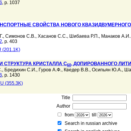
6
, p. 1037
НСПОРТНЫЕ СВОЙСТВА НОВОГО КВАЗИДВУМЕРНОГО М
Г.
,
Симонов С.В.
,
Хасанов С.С.
,
Шибаева Р.П.
,
Манаков А.И.
2
, p. 403
 (201.1K)
 СТРУКТУРА КРИСТАЛЛА C
, ДОПИРОВАННОГО ЛИТ
60
.
,
Бредихин С.И.
,
Гуров А.Ф.
,
Кведер В.В.
,
Осипьян Ю.А.
,
Ша
6
, p. 1430
U (355.3K)
Title
Author
from
till
Search in russian archive