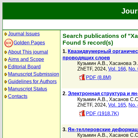
Jour
Journal Issues
Search publications of "Х
Found 5 record(s)
Golden Pages
1.
Квазидвумерный органическ
About This journal
проводящих слоев
Aims and Scope
Кузьмин А.В.
,
Хасанова Э.
Editorial Board
ZhETF, 2024,
Vol. 166
,
No. 
Manuscript Submission
PDF (8.8M)
Guidelines for Authors
Manuscript Status
2.
Электронная структура и я
Contacts
Кузьмин А.В.
,
Хасанов С.С
ZhETF, 2024,
Vol. 165
,
No. 
PDF (1918.7K)
3.
Ян-теллеровские деформац
Кузьмин А.В.
,
Хасанов С.С