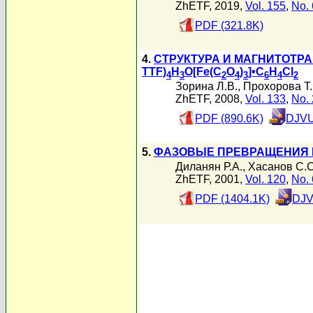
ZhETF, 2019,
Vol. 155
,
No. 
PDF (321.8K)
4.
СТРУКТУРА И МАГНИТОТРА
TTF)
H
O[Fe(C
O
)
]•C
H
Cl
4
3
2
4
3
6
4
2
Зорина Л.В.
,
Прохорова Т.
ZhETF, 2008,
Vol. 133
,
No. 
PDF (890.6K)
DJVU
5.
ФАЗОВЫЕ ПРЕВРАЩЕНИЯ И
Диланян Р.А.
,
Хасанов С.С
ZhETF, 2001,
Vol. 120
,
No. 
PDF (1404.1K)
DJV