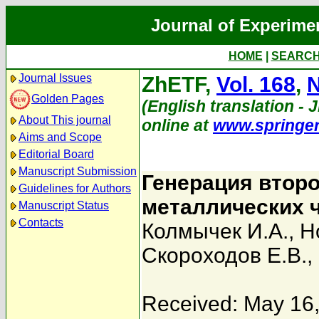
Journal of Experime
HOME
|
SEARC
Journal Issues
ZhETF,
Vol. 168
,
N
Golden Pages
(English translation - 
About This journal
online at
www.springe
Aims and Scope
Editorial Board
Manuscript Submission
Генерация второ
Guidelines for Authors
металлических ч
Manuscript Status
Contacts
Колмычек И.А.
,
Н
Скороходов Е.В.
,
Received: May 16