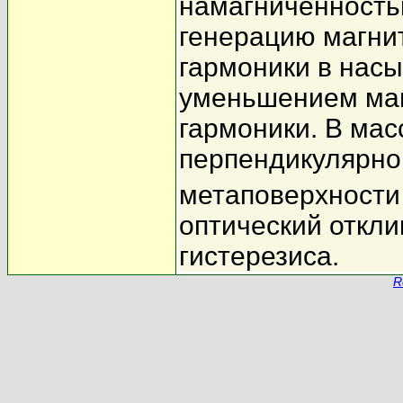
намагниченность
генерацию магни
гармоники в нас
уменьшением маг
гармоники. В мас
перпендикулярно
метаповерхности
оптический откли
гистерезиса.
R