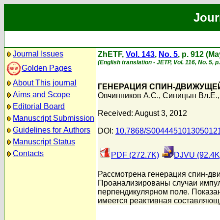
Jour
Journal Issues
ZhETF,
Vol. 143
,
No. 5
, p. 912 (M
(English translation - JETP, Vol. 116, No. 5, 
Golden Pages
About This journal
ГЕНЕРАЦИЯ СПИН-ДВИЖУЩЕ
Aims and Scope
Овчинников А.С.
,
Синицын Вл.Е.
Editorial Board
Received: August 3, 2012
Manuscript Submission
Guidelines for Authors
DOI:
10.7868/S004445101305012
Manuscript Status
Contacts
PDF (272.7K)
DJVU (92.4K
Рассмотрена генерация спин-дв
Проанализированы случаи импуль
перпендикулярном поле. Показано
имеется реактивная составляюща