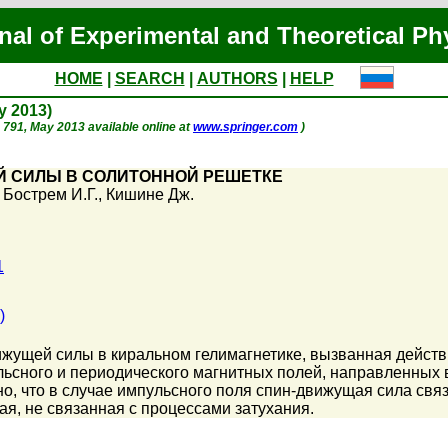
nal of Experimental and Theoretical Ph
HOME
|
SEARCH
|
AUTHORS
|
HELP
ay 2013)
p. 791, May 2013 available online at
www.springer.com
)
Й СИЛЫ В СОЛИТОННОЙ РЕШЕТКЕ
,
Бострем И.Г.
,
Кишине Дж.
1
)
ижущей силы в киральном гелимагнетике, вызванная дейст
сного и периодического магнитных полей, направленных в
, что в случае импульсного поля спин-движущая сила связ
я, не связанная с процессами затухания.