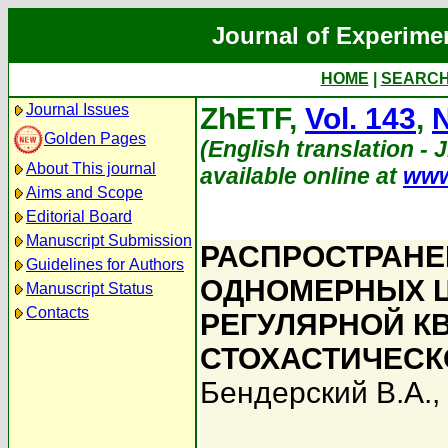
Journal of Experime
HOME
|
SEARC
Journal Issues
ZhETF,
Vol. 143
,
N
Golden Pages
(English translation - J
About This journal
available online at
www
Aims and Scope
Editorial Board
Manuscript Submission
РАСПРОСТРАНЕ
Guidelines for Authors
ОДНОМЕРНЫХ Ц
Manuscript Status
Contacts
РЕГУЛЯРНОЙ К
СТОХАСТИЧЕСК
Бендерский В.А.
,