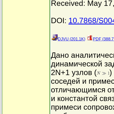
Received: May 17
DOI:
10.7868/S0
DJVU (201.1K)
PDF (388.7
Дано аналитичес
динамической за
2N+1 узлов (
)
соседей и приме
отличающимся от
и константой свя
примеси сопрово