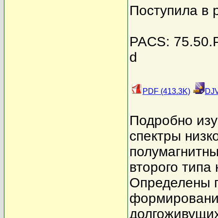
Поступила в 
PACS: 75.50.Pp
d
PDF (413.3K)
DJV
Подробно изу
спектры низ
полумагнитны
второго типа
Определены п
формирование
долгоживущих