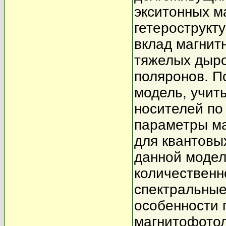
экситонных м
гетерострукт
вклад магнит
тяжелых дыро
поляронов. П
модель, учит
носителей по
параметры ма
для квантовы
данной модел
количественн
спектральные
особенности 
магнитофото