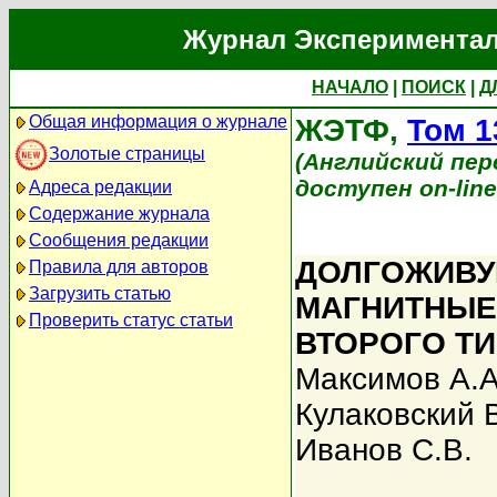
Журнал Экспериментал
НАЧАЛО
|
ПОИСК
|
Д
Общая информация о журнале
ЖЭТФ,
Том 1
Золотые страницы
(Английский перев
доступен on-lin
Адреса редакции
Содержание журнала
Сообщения редакции
ДОЛГОЖИВУ
Правила для авторов
Загрузить статью
МАГНИТНЫЕ
Проверить статус статьи
ВТОРОГО ТИ
Максимов А.А
Кулаковский В
Иванов С.В.