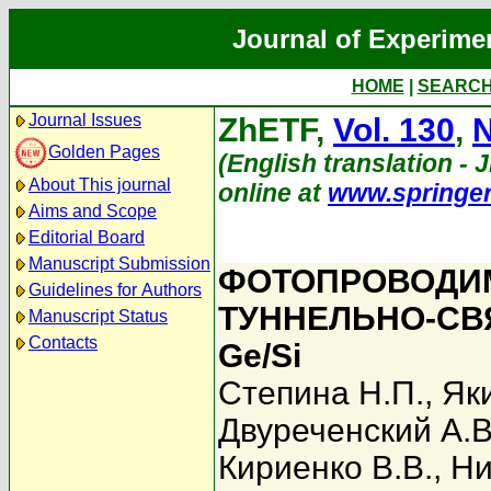
Journal of Experime
HOME
|
SEARC
Journal Issues
ZhETF,
Vol. 130
,
N
Golden Pages
(English translation - 
About This journal
online at
www.springe
Aims and Scope
Editorial Board
Manuscript Submission
ФОТОПРОВОДИ
Guidelines for Authors
ТУННЕЛЬНО-СВ
Manuscript Status
Contacts
Ge/Si
Степина Н.П.
,
Як
Двуреченский А.В
Кириенко В.В.
,
Ни