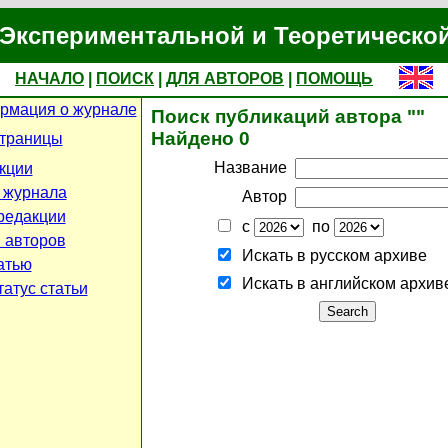
Экспериментальной и Теоретическо
НАЧАЛО
|
ПОИСК
|
ДЛЯ АВТОРОВ
|
ПОМОЩЬ
рмация о журнале
Поиск публикаций автора ""
Найдено 0
страницы
Название
кции
 журнала
Автор
редакции
с
по
 авторов
Искать в русском архиве
атью
Искать в английском архив
атус статьи