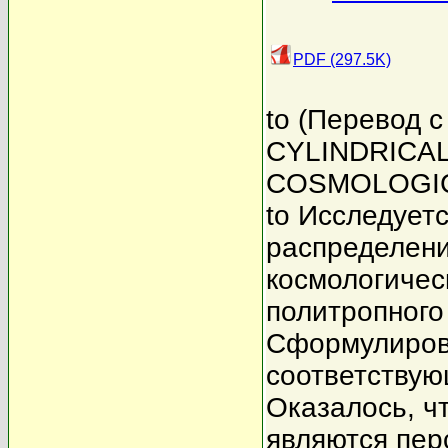
PDF (297.5K)
to (Перевод с
CYLINDRICAL
COSMOLOGICAL
to Исследует
распределени
космологичес
политропного
Сформулиров
соответствую
Оказалось, ч
являются пер