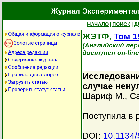
Журнал Экспериментал
НАЧАЛО
|
ПОИСК
|
Д
Общая информация о журнале
ЖЭТФ,
Том 1
Золотые страницы
(Английский перев
доступен on-lin
Адреса редакции
Содержание журнала
Сообщения редакции
Исследовани
Правила для авторов
Загрузить статью
случае нену
Проверить статус статьи
Шариф М.
,
Са
Поступила в 
DOI:
10.1134