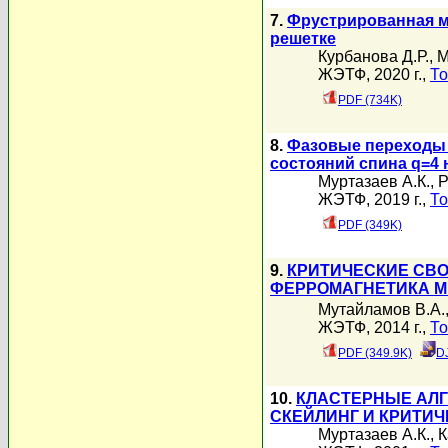
7.
Фрустрированная мо
решетке
Курбанова Д.Р.
,
М
ЖЭТФ, 2020 г.,
То
PDF (734K)
8.
Фазовые переходы 
состояний спина q=4 
Муртазаев А.К.
,
Р
ЖЭТФ, 2019 г.,
То
PDF (349K)
9.
КРИТИЧЕСКИЕ СВ
ФЕРРОМАГНЕТИКА M
Мутайламов В.А.
ЖЭТФ, 2014 г.,
То
PDF (349.9K)
D
10.
КЛАСТЕРНЫЕ АЛГ
СКЕЙЛИНГ И КРИТИ
Муртазаев А.К.
,
К