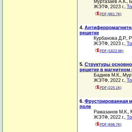
Муртазаев А.К.
,
Б
ЖЭТФ, 2023 г.,
То
PDF (961.7K)
4.
Антиферромагнитна
решетке
Курбанова Д.Р.
,
Р
ЖЭТФ, 2023 г.,
То
PDF (1823.9K)
5.
Структуры основно
решетке в магнитном
Бадиев М.К.
,
Мурт
ЖЭТФ, 2022 г.,
То
PDF (225.1K)
6.
Фрустрированная м
поле
Рамазанов М.К.
,
ЖЭТФ, 2022 г.,
То
PDF (696.7K)