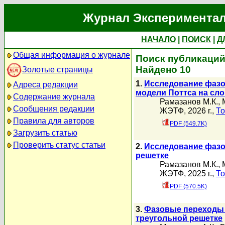
Журнал Экспериментал
НАЧАЛО
|
ПОИСК
|
Д
Общая информация о журнале
Поиск публикаций
Найдено 10
Золотые страницы
1.
Исследование фазо
Адреса редакции
модели Поттса на сло
Содержание журнала
Рамазанов М.К.
,
Сообщения редакции
ЖЭТФ, 2026 г.,
То
Правила для авторов
PDF (549.7K)
Загрузить статью
Проверить статус статьи
2.
Исследование фазо
решетке
Рамазанов М.К.
,
ЖЭТФ, 2025 г.,
То
PDF (570.5K)
3.
Фазовые переходы 
треугольной решетке