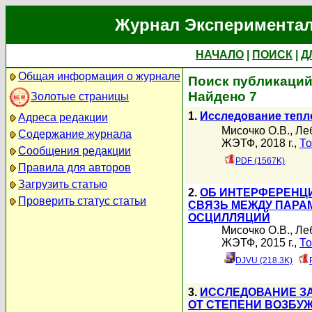
Журнал Экспериментал
НАЧАЛО
|
ПОИСК
|
Д
Общая информация о журнале
Поиск публикаций
Найдено 7
Золотые страницы
1.
Исследование тепл
Адреса редакции
Мисочко О.В.
,
Ле
Содержание журнала
ЖЭТФ, 2018 г.,
То
Сообщения редакции
PDF (1567K)
Правила для авторов
Загрузить статью
2.
ОБ ИНТЕРФЕРЕНЦ
Проверить статус статьи
СВЯЗЬ МЕЖДУ ПАРА
ОСЦИЛЛЯЦИЙ
Мисочко О.В.
,
Ле
ЖЭТФ, 2015 г.,
То
DJVU (218.3K)
3.
ИССЛЕДОВАНИЕ З
ОТ СТЕПЕНИ ВОЗБУ