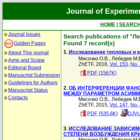
Journal of Experime
HOME
|
SEARC
Journal Issues
Search publications of "Л
Found 7 record(s)
Golden Pages
1.
Исследование тепловых и 
About This journal
Мисочко О.В.
,
Лебедев М.
Aims and Scope
ZhETF, 2018,
Vol. 153
,
No. 
Editorial Board
PDF (1567K)
Manuscript Submission
Guidelines for Authors
2.
ОБ ИНТЕРФЕРЕНЦИИ ФАНО
Manuscript Status
МЕЖДУ ПАРАМЕТРОМ АСИММ
Contacts
Мисочко О.В.
,
Лебедев М.
ZhETF, 2015,
Vol. 147
,
No. 
PDF (535.6K)
DJVU
3.
ИССЛЕДОВАНИЕ ЗАВИСИМО
СТЕПЕНИ ВОЗБУЖДЕНИЯ КР
Мисочко О.В.
,
Лебедев М.